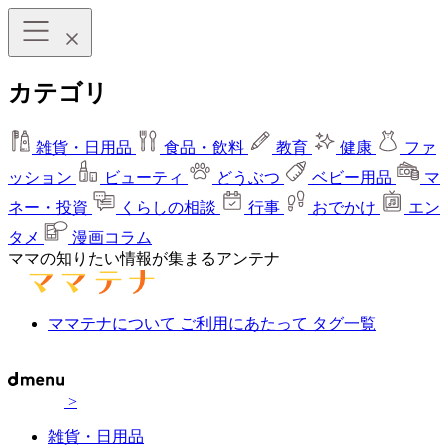
カテゴリ
雑貨・日用品
食品・飲料
教育
健康
ファ
ッション
ビューティ
どうぶつ
ベビー用品
マ
ネー・投資
くらしの相談
行事
おでかけ
エン
タメ
漫画コラム
ママの知りたい情報が集まるアンテナ
ママテナについて
ご利用にあたって
タグ一覧
>
雑貨・日用品