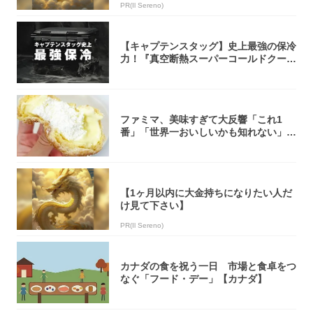
PR(Il Sereno)
【キャプテンスタッグ】史上最強の保冷
力！『真空断熱スーパーコールドクーラ
ーボック...
ファミマ、美味すぎて大反響「これ1
番」「世界一おいしいかも知れない」
「飲めそう」
【1ヶ月以内に大金持ちになりたい人だ
け見て下さい】
PR(Il Sereno)
カナダの食を祝う一日 市場と食卓をつ
なぐ「フード・デー」【カナダ】