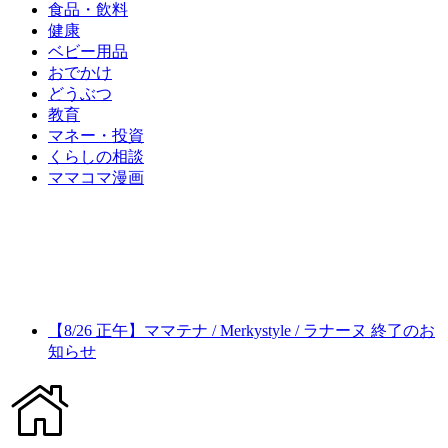
食品・飲料
健康
ベビー用品
おでかけ
どうぶつ
教育
マネー・投資
くらしの相談
ママコマ漫画
【8/26 正午】ママテナ / Merkystyle / ラナーヌ 終了のお
知らせ