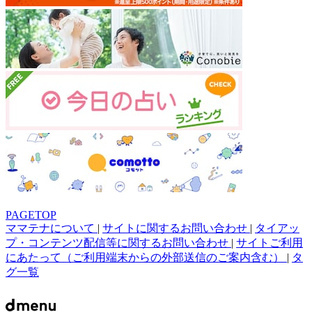
PAGETOP
ママテナについて
|
サイトに関するお問い合わせ
|
タイアッ
プ・コンテンツ配信等に関するお問い合わせ
|
サイトご利用
にあたって（ご利用端末からの外部送信のご案内含む）
|
タ
グ一覧