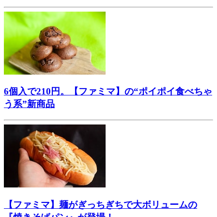
6個入で210円。【ファミマ】の“ポイポイ食べちゃ
う系”新商品
【ファミマ】麺がぎっちぎちで大ボリュームの