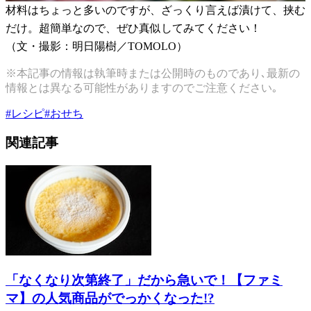
材料はちょっと多いのですが、ざっくり言えば漬けて、挟む
だけ。超簡単なので、ぜひ真似してみてください！
（文・撮影：明日陽樹／TOMOLO）
※本記事の情報は執筆時または公開時のものであり､最新の
情報とは異なる可能性がありますのでご注意ください｡
#
レシピ
#
おせち
関連記事
「なくなり次第終了」だから急いで！【ファミ
マ】の人気商品がでっかくなった!?