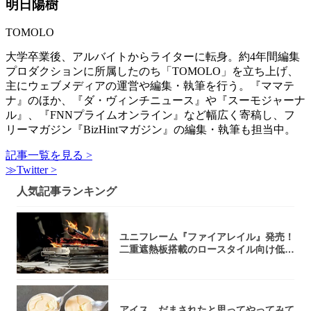
明日陽樹
TOMOLO
大学卒業後、アルバイトからライターに転身。約4年間編集
プロダクションに所属したのち「TOMOLO」を立ち上げ、
主にウェブメディアの運営や編集・執筆を行う。『ママテ
ナ』のほか、『ダ・ヴィンチニュース』や『スーモジャーナ
ル』、『FNNプライムオンライン』など幅広く寄稿し、フ
リーマガジン『BizHintマガジン』の編集・執筆も担当中。
記事一覧を見る >
≫Twitter >
人気記事ランキング
ユニフレーム『ファイアレイル』発売！
二重遮熱板搭載のロースタイル向け低型
焚き火台
アイス、だまされたと思ってやってみて