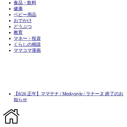
食品・飲料
健康
ベビー用品
おでかけ
どうぶつ
教育
マネー・投資
くらしの相談
ママコマ漫画
【8/26 正午】ママテナ / Merkystyle / ラナーヌ 終了のお
知らせ