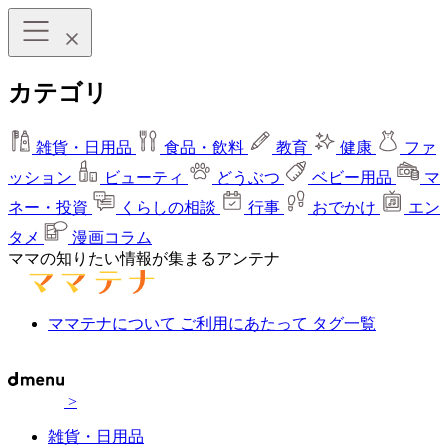
カテゴリ
雑貨・日用品
食品・飲料
教育
健康
ファ
ッション
ビューティ
どうぶつ
ベビー用品
マ
ネー・投資
くらしの相談
行事
おでかけ
エン
タメ
漫画コラム
ママの知りたい情報が集まるアンテナ
ママテナについて
ご利用にあたって
タグ一覧
>
雑貨・日用品