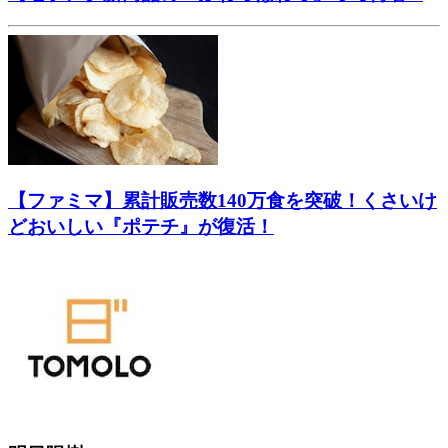
【ファミマ】累計販売数140万食を突破！くさいけ
どおいしい『ポテチ』が復活！