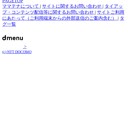
PAGETOP
ママテナについて
|
サイトに関するお問い合わせ
|
タイアッ
プ・コンテンツ配信等に関するお問い合わせ
|
サイトご利用
にあたって（ご利用端末からの外部送信のご案内含む）
|
タ
グ一覧
>
(c) NTT DOCOMO