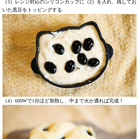
（3）レンジ対応のシリコンカップに（2）を入れ、残してお
いた黒豆をトッピングする
（4）600Wで1分ほど加熱し、中まで火か通れば完成！