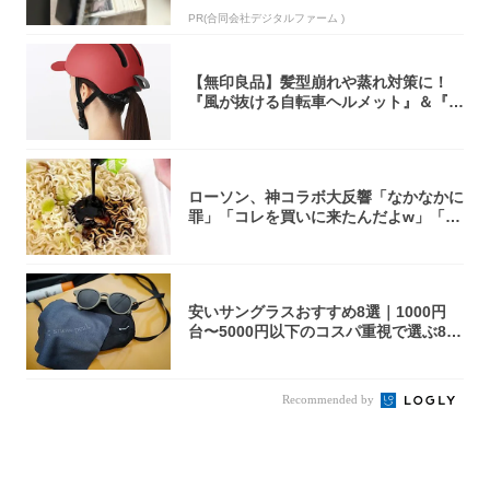
PR(合同会社デジタルファーム )
【無印良品】髪型崩れや蒸れ対策に！
『風が抜ける自転車ヘルメット』＆『2
0型自転車...
ローソン、神コラボ大反響「なかなかに
罪」「コレを買いに来たんだよw」「３
件まわっ...
安いサングラスおすすめ8選｜1000円
台〜5000円以下のコスパ重視で選ぶ8本
を...
Recommended by