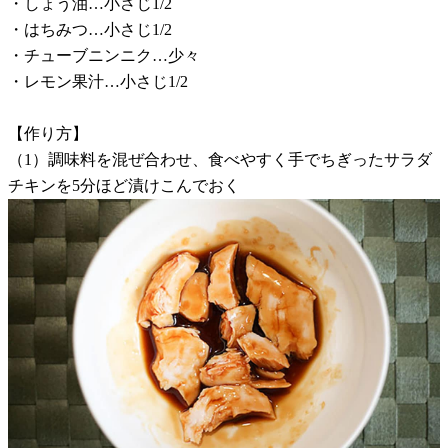
・しょう油…小さじ1/2
・はちみつ…小さじ1/2
・チューブニンニク…少々
・レモン果汁…小さじ1/2
【作り方】
（1）調味料を混ぜ合わせ、食べやすく手でちぎったサラダ
チキンを5分ほど漬けこんでおく