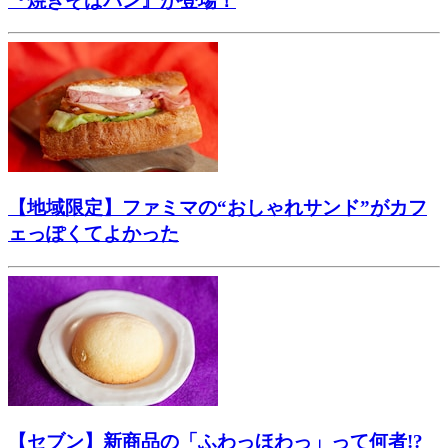
『焼きそばパン』が登場！
【地域限定】ファミマの“おしゃれサンド”がカフ
ェっぽくてよかった
【セブン】新商品の「ふわっほわっ」って何者!?