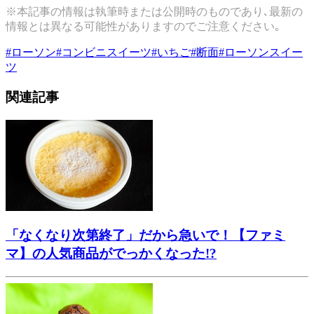
※本記事の情報は執筆時または公開時のものであり､最新の
情報とは異なる可能性がありますのでご注意ください｡
#
ローソン
#
コンビニスイーツ
#
いちご
#
断面
#
ローソンスイー
ツ
関連記事
「なくなり次第終了」だから急いで！【ファミ
マ】の人気商品がでっかくなった!?