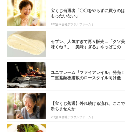
宝くじ当選者「〇〇をやらずに買うのは
もったいない」
PR(合同会社デジタルファーム )
セブン、人気すぎて再々販売→「クソ美
味くね？」「美味すぎる」やっぱこのク
オリティ...
ユニフレーム『ファイアレイル』発売！
二重遮熱板搭載のロースタイル向け低型
焚き火台
【宝くじ落選】外れ続ける流れ、ここで
断ちませんか
PR(合同会社デジタルファーム )