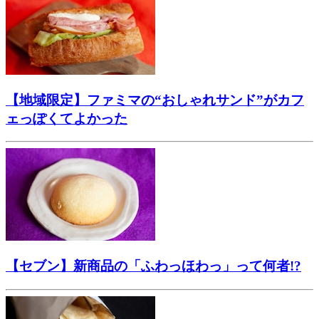
【地域限定】ファミマの“おしゃれサンド”がカフ
ェっぽくてよかった
【セブン】新商品の「ふわっほわっ」って何者!?