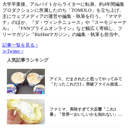
大学卒業後、アルバイトからライターに転身。約4年間編集
プロダクションに所属したのち「TOMOLO」を立ち上げ、
主にウェブメディアの運営や編集・執筆を行う。『ママテ
ナ』のほか、『ダ・ヴィンチニュース』や『スーモジャーナ
ル』、『FNNプライムオンライン』など幅広く寄稿し、フ
リーマガジン『BizHintマガジン』の編集・執筆も担当中。
記事一覧を見る >
≫Twitter >
人気記事ランキング
アイス、だまされたと思ってやってみて
「たったこれだけ」突破ファイル放送で
大注目！...
ファミマ、美味すぎて大反響「これ1
番」「世界一おいしいかも知れない」
「飲めそう」