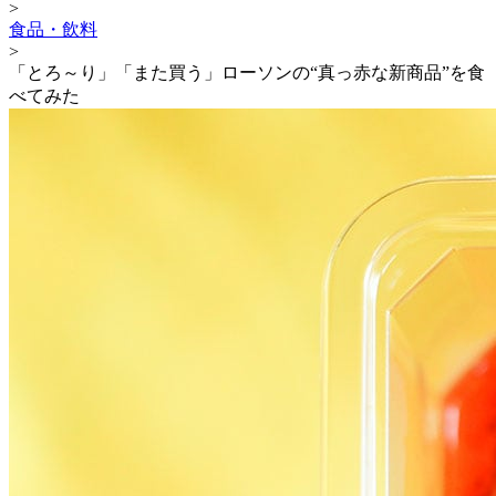
>
食品・飲料
>
「とろ～り」「また買う」ローソンの“真っ赤な新商品”を食
べてみた