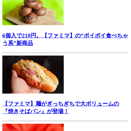
6個入で210円。【ファミマ】の“ポイポイ食べちゃ
う系”新商品
【ファミマ】麺がぎっちぎちで大ボリュームの
『焼きそばパン』が登場！