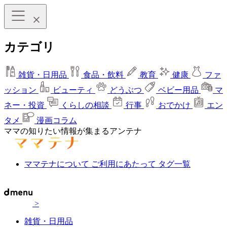
カテゴリ
雑貨・日用品
食品・飲料
教育
健康
ファ
ッション
ビューティ
どうぶつ
ベビー用品
マ
ネー・投資
くらしの相談
行事
おでかけ
エン
タメ
漫画コラム
ママの知りたい情報が集まるアンテナ
ママテナについて
ご利用にあたって
タグ一覧
>
雑貨・日用品