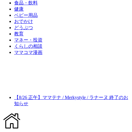
食品・飲料
健康
ベビー用品
おでかけ
どうぶつ
教育
マネー・投資
くらしの相談
ママコマ漫画
【8/26 正午】ママテナ / Merkystyle / ラナーヌ 終了のお
知らせ