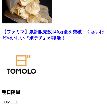
【ファミマ】累計販売数140万食を突破！くさいけ
どおいしい『ポテチ』が復活！
明日陽樹
TOMOLO