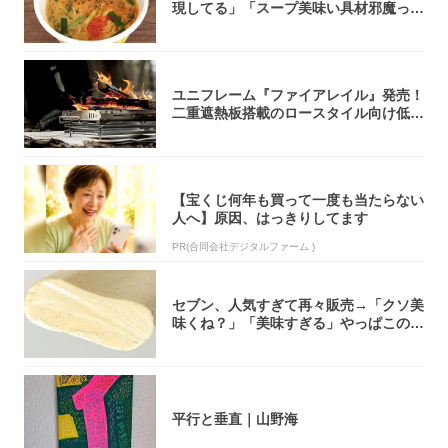
現してる」「スープ美味い具材邪魔って
くらい美...
ユニフレーム『ファイアレイル』発売！
二重遮熱板搭載のロースタイル向け低型
焚き火台
【宝くじ何年も買って一度も当たらない
人へ】原因、はっきりしてます
PR(合同会社デジタルファーム )
セブン、人気すぎて再々販売→「クソ美
味くね？」「美味すぎる」やっぱこのク
オリティ...
平行と垂直｜山野海