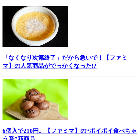
「なくなり次第終了」だから急いで！【ファミ
マ】の人気商品がでっかくなった!?
6個入で210円。【ファミマ】の“ポイポイ食べちゃ
う系”新商品