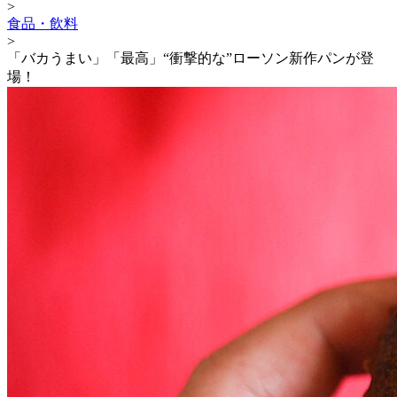
>
食品・飲料
>
「バカうまい」「最高」“衝撃的な”ローソン新作パンが登
場！