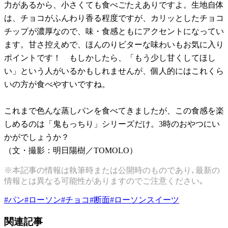
力があるから、小さくても食べごたえありですよ。生地自体
は、チョコがふんわり香る程度ですが、カリッとしたチョコ
チップが濃厚なので、味・食感ともにアクセントになってい
ます。甘さ控えめで、ほんのりビターな味わいもお気に入り
ポイントです！ もしかしたら、「もう少し甘くしてほし
い」という人がいるかもしれませんが、個人的にはこれくら
いの方が食べやすいですね。
これまで色んな蒸しパンを食べてきましたが、この食感を楽
しめるのは「鬼もっちり」シリーズだけ。3時のおやつにい
かがでしょうか？
（文・撮影：明日陽樹／TOMOLO）
※本記事の情報は執筆時または公開時のものであり､最新の
情報とは異なる可能性がありますのでご注意ください｡
#
パン
#
ローソン
#
チョコ
#
断面
#
ローソンスイーツ
関連記事