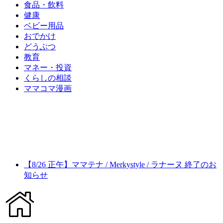
食品・飲料
健康
ベビー用品
おでかけ
どうぶつ
教育
マネー・投資
くらしの相談
ママコマ漫画
【8/26 正午】ママテナ / Merkystyle / ラナーヌ 終了のお
知らせ