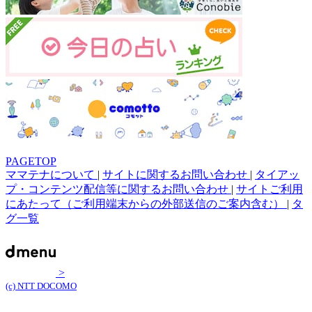
PAGETOP
ママテナについて
|
サイトに関するお問い合わせ
|
タイアッ
プ・コンテンツ配信等に関するお問い合わせ
|
サイトご利用
にあたって（ご利用端末からの外部送信のご案内含む）
|
タ
グ一覧
>
(c) NTT DOCOMO