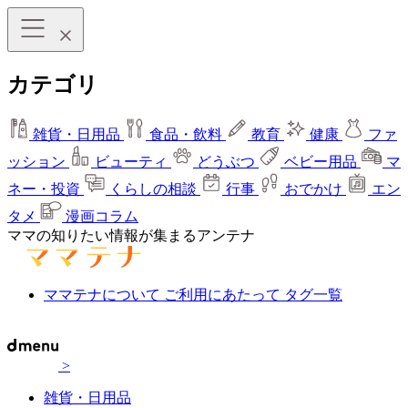
カテゴリ
雑貨・日用品
食品・飲料
教育
健康
ファ
ッション
ビューティ
どうぶつ
ベビー用品
マ
ネー・投資
くらしの相談
行事
おでかけ
エン
タメ
漫画コラム
ママの知りたい情報が集まるアンテナ
ママテナについて
ご利用にあたって
タグ一覧
>
雑貨・日用品