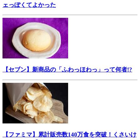
ェっぽくてよかった
【セブン】新商品の「ふわっほわっ」って何者!?
【ファミマ】累計販売数140万食を突破！くさいけ