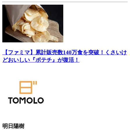
【ファミマ】累計販売数140万食を突破！くさいけ
どおいしい『ポテチ』が復活！
明日陽樹