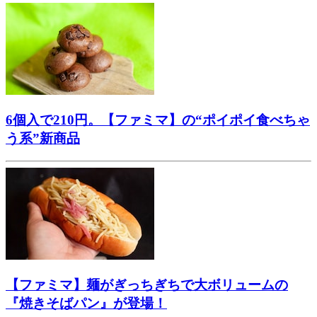
6個入で210円。【ファミマ】の“ポイポイ食べちゃ
う系”新商品
【ファミマ】麺がぎっちぎちで大ボリュームの
『焼きそばパン』が登場！