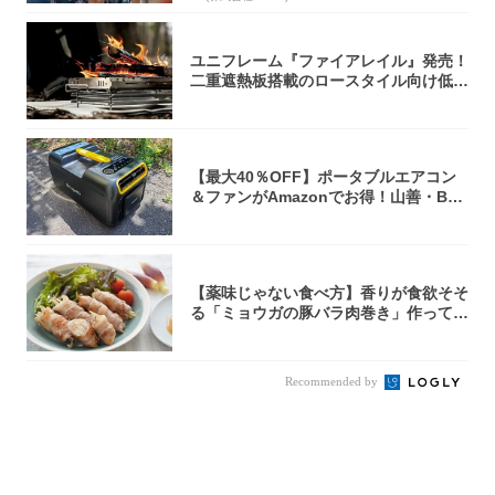
ユニフレーム『ファイアレイル』発売！
二重遮熱板搭載のロースタイル向け低型
焚き火台
【最大40％OFF】ポータブルエアコン
＆ファンがAmazonでお得！山善・Bo
u...
【薬味じゃない食べ方】香りが食欲そそ
る「ミョウガの豚バラ肉巻き」作ってみ
た！辛み...
Recommended by