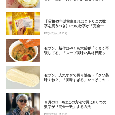
「飲めそう」
【昭和43年以前生まれはロト６この数
字を買うべき】6つの数字が「完全一
致」する方...
PR(株式会社MURA)
セブン、新作はやくも大反響「うまく再
現してる」「スープ美味い具材邪魔って
くらい美...
セブン、人気すぎて再々販売→「クソ美
味くね？」「美味すぎる」やっぱこのク
オリティ...
８月のロト6はこの方法で買え!!６つの
数字が『完全一致』する方法
PR(株式会社MURA)