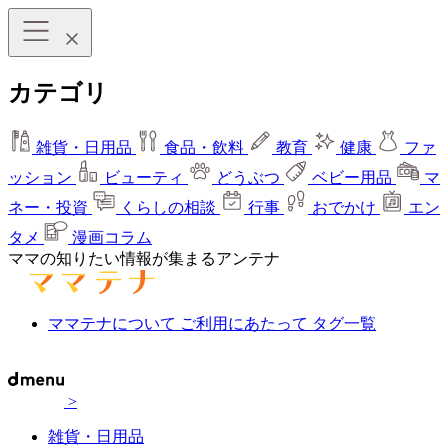
カテゴリ
雑貨・日用品
食品・飲料
教育
健康
ファ
ッション
ビューティ
どうぶつ
ベビー用品
マ
ネー・投資
くらしの相談
行事
おでかけ
エン
タメ
漫画コラム
ママの知りたい情報が集まるアンテナ
ママテナについて
ご利用にあたって
タグ一覧
>
雑貨・日用品