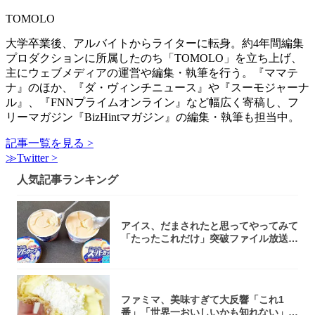
TOMOLO
大学卒業後、アルバイトからライターに転身。約4年間編集
プロダクションに所属したのち「TOMOLO」を立ち上げ、
主にウェブメディアの運営や編集・執筆を行う。『ママテ
ナ』のほか、『ダ・ヴィンチニュース』や『スーモジャーナ
ル』、『FNNプライムオンライン』など幅広く寄稿し、フ
リーマガジン『BizHintマガジン』の編集・執筆も担当中。
記事一覧を見る >
≫Twitter >
人気記事ランキング
アイス、だまされたと思ってやってみて
「たったこれだけ」突破ファイル放送で
大注目！...
ファミマ、美味すぎて大反響「これ1
番」「世界一おいしいかも知れない」