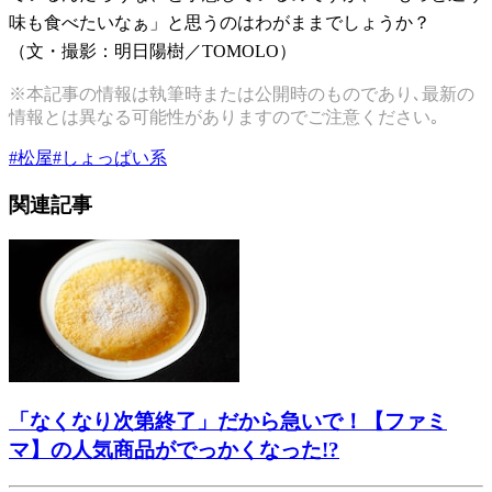
味も食べたいなぁ」と思うのはわがままでしょうか？
（文・撮影：明日陽樹／TOMOLO）
※本記事の情報は執筆時または公開時のものであり､最新の
情報とは異なる可能性がありますのでご注意ください｡
#
松屋
#
しょっぱい系
関連記事
「なくなり次第終了」だから急いで！【ファミ
マ】の人気商品がでっかくなった!?