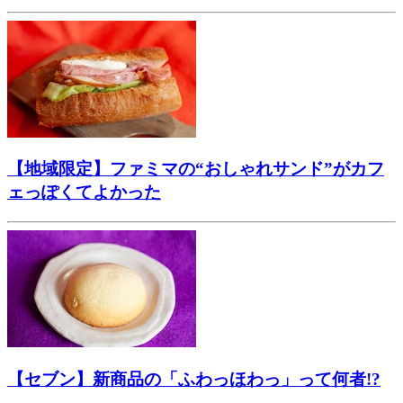
【地域限定】ファミマの“おしゃれサンド”がカフ
ェっぽくてよかった
【セブン】新商品の「ふわっほわっ」って何者!?