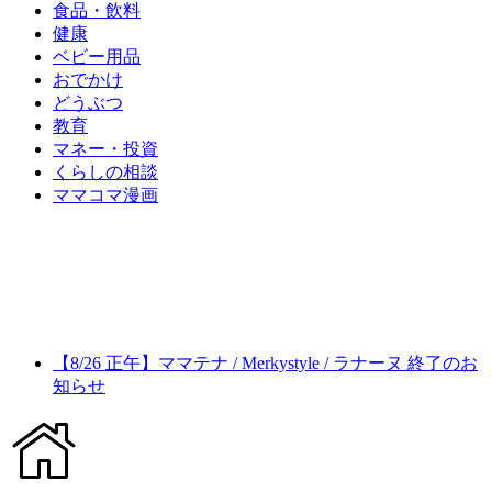
食品・飲料
健康
ベビー用品
おでかけ
どうぶつ
教育
マネー・投資
くらしの相談
ママコマ漫画
【8/26 正午】ママテナ / Merkystyle / ラナーヌ 終了のお
知らせ