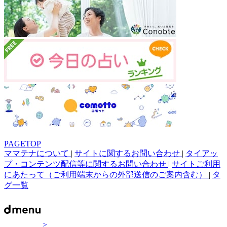
PAGETOP
ママテナについて
|
サイトに関するお問い合わせ
|
タイアッ
プ・コンテンツ配信等に関するお問い合わせ
|
サイトご利用
にあたって（ご利用端末からの外部送信のご案内含む）
|
タ
グ一覧
>