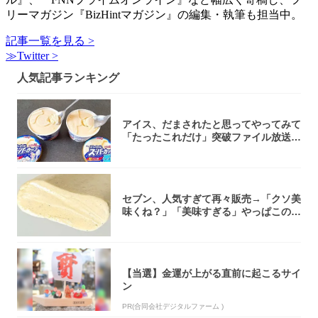
リーマガジン『BizHintマガジン』の編集・執筆も担当中。
記事一覧を見る >
≫Twitter >
人気記事ランキング
アイス、だまされたと思ってやってみて
「たったこれだけ」突破ファイル放送で
大注目！...
セブン、人気すぎて再々販売→「クソ美
味くね？」「美味すぎる」やっぱこのク
オリティ...
【当選】金運が上がる直前に起こるサイ
ン
PR(合同会社デジタルファーム )