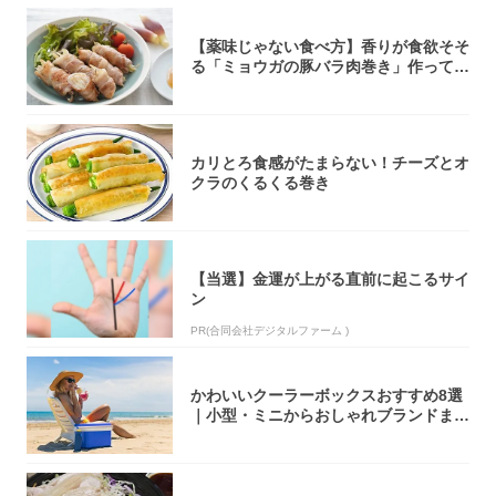
【薬味じゃない食べ方】香りが食欲そそ
る「ミョウガの豚バラ肉巻き」作ってみ
た！辛み...
カリとろ食感がたまらない！チーズとオ
クラのくるくる巻き
【当選】金運が上がる直前に起こるサイ
ン
PR(合同会社デジタルファーム )
かわいいクーラーボックスおすすめ8選
｜小型・ミニからおしゃれブランドまで
【202...