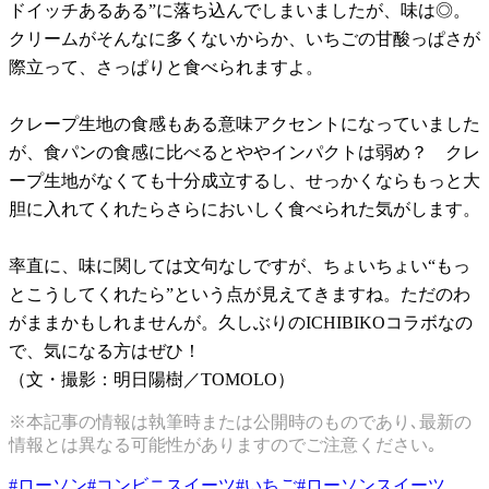
ドイッチあるある”に落ち込んでしまいましたが、味は◎。
クリームがそんなに多くないからか、いちごの甘酸っぱさが
際立って、さっぱりと食べられますよ。
クレープ生地の食感もある意味アクセントになっていました
が、食パンの食感に比べるとややインパクトは弱め？ クレ
ープ生地がなくても十分成立するし、せっかくならもっと大
胆に入れてくれたらさらにおいしく食べられた気がします。
率直に、味に関しては文句なしですが、ちょいちょい“もっ
とこうしてくれたら”という点が見えてきますね。ただのわ
がままかもしれませんが。久しぶりのICHIBIKOコラボなの
で、気になる方はぜひ！
（文・撮影：明日陽樹／TOMOLO）
※本記事の情報は執筆時または公開時のものであり､最新の
情報とは異なる可能性がありますのでご注意ください｡
#
ローソン
#
コンビニスイーツ
#
いちご
#
ローソンスイーツ