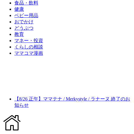
食品・飲料
健康
ベビー用品
おでかけ
どうぶつ
教育
マネー・投資
くらしの相談
ママコマ漫画
【8/26 正午】ママテナ / Merkystyle / ラナーヌ 終了のお
知らせ