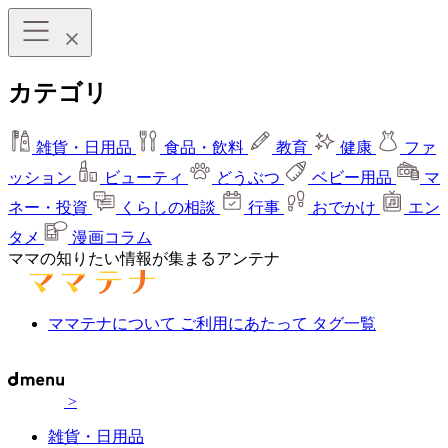
カテゴリ
雑貨・日用品
食品・飲料
教育
健康
ファ
ッション
ビューティ
どうぶつ
ベビー用品
マ
ネー・投資
くらしの相談
行事
おでかけ
エン
タメ
漫画コラム
ママの知りたい情報が集まるアンテナ
ママテナについて
ご利用にあたって
タグ一覧
>
雑貨・日用品