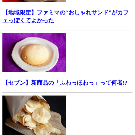
【地域限定】ファミマの“おしゃれサンド”がカフ
ェっぽくてよかった
【セブン】新商品の「ふわっほわっ」って何者!?