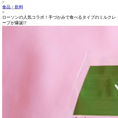
>
食品・飲料
>
ローソンの人気コラボ！手づかみで食べるタイプのミルクレ
ープが爆誕!?