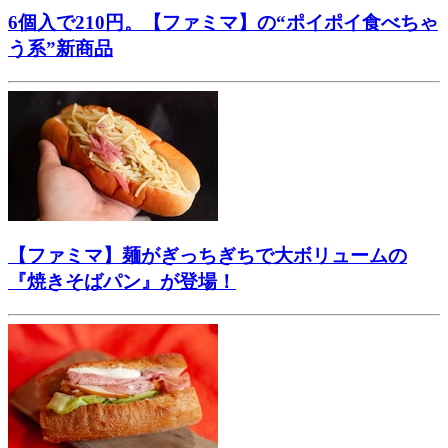
6個入で210円。【ファミマ】の“ポイポイ食べちゃ
う系”新商品
【ファミマ】麺がぎっちぎちで大ボリュームの
『焼きそばパン』が登場！