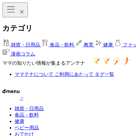
カテゴリ
雑貨・日用品
食品・飲料
教育
健康
ファ
漫画コラム
ママの知りたい情報が集まるアンテナ
ママテナについて
ご利用にあたって
タグ一覧
>
雑貨・日用品
食品・飲料
健康
ベビー用品
おでかけ