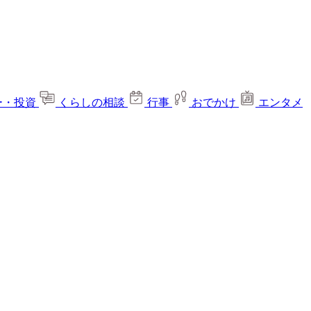
ー・投資
くらしの相談
行事
おでかけ
エンタメ