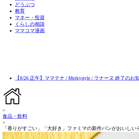
どうぶつ
教育
マネー・投資
くらしの相談
ママコマ漫画
【8/26 正午】ママテナ / Merkystyle / ラナーヌ 終了の
>
食品・飲料
>
「香りがすごい」「大好き」ファミマの新作パンがおいしい