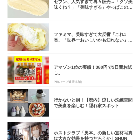
セブン、人気すぎて再々販売→「クソ美
味くね？」「美味すぎる」やっぱこのク
オリティ...
ファミマ、美味すぎて大反響「これ1
番」「世界一おいしいかも知れない」
「飲めそう」
アマゾン1位の実績！380円で5日間お試
し。
PR(ハーブ健康本舗)
行かないと損！【都内】涼しい洗練空間
で美食を楽しむ！隠れ家スポット
ホストクラブ「男本」の新しい宣材写真
は大きな効果を持つだろうか｜SHUN