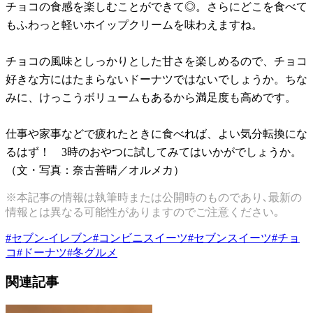
チョコの食感を楽しむことができて◎。さらにどこを食べて
もふわっと軽いホイップクリームを味わえますね。
チョコの風味としっかりとした甘さを楽しめるので、チョコ
好きな方にはたまらないドーナツではないでしょうか。ちな
みに、けっこうボリュームもあるから満足度も高めです。
仕事や家事などで疲れたときに食べれば、よい気分転換にな
るはず！ 3時のおやつに試してみてはいかがでしょうか。
（文・写真：奈古善晴／オルメカ）
※本記事の情報は執筆時または公開時のものであり､最新の
情報とは異なる可能性がありますのでご注意ください｡
#
セブン-イレブン
#
コンビニスイーツ
#
セブンスイーツ
#
チョ
コ
#
ドーナツ
#
冬グルメ
関連記事