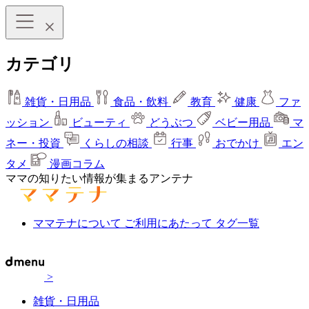
カテゴリ
雑貨・日用品
食品・飲料
教育
健康
ファ
ッション
ビューティ
どうぶつ
ベビー用品
マ
ネー・投資
くらしの相談
行事
おでかけ
エン
タメ
漫画コラム
ママの知りたい情報が集まるアンテナ
ママテナについて
ご利用にあたって
タグ一覧
>
雑貨・日用品