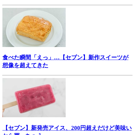
食べた瞬間「えっ」…【セブン】新作スイーツが
想像を超えてきた
【セブン】新発売アイス、200円超えだけど美味い