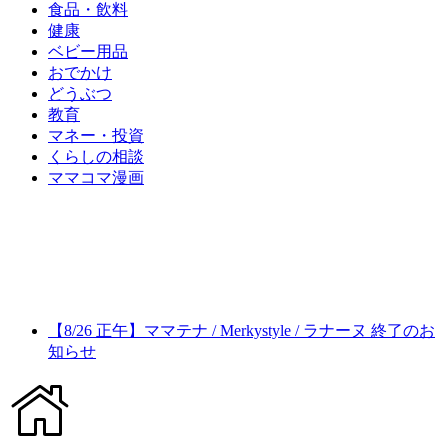
食品・飲料
健康
ベビー用品
おでかけ
どうぶつ
教育
マネー・投資
くらしの相談
ママコマ漫画
【8/26 正午】ママテナ / Merkystyle / ラナーヌ 終了のお
知らせ