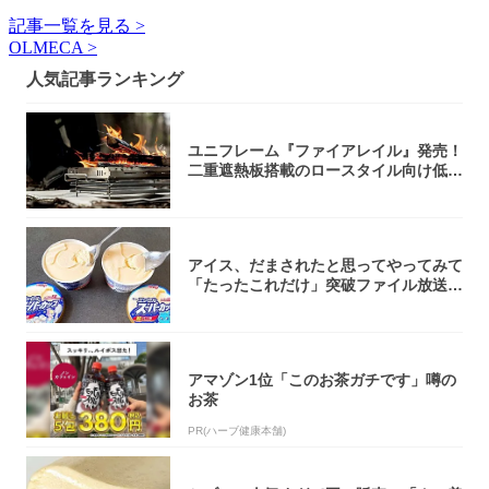
記事一覧を見る >
OLMECA >
人気記事ランキング
ユニフレーム『ファイアレイル』発売！
二重遮熱板搭載のロースタイル向け低型
焚き火台
アイス、だまされたと思ってやってみて
「たったこれだけ」突破ファイル放送で
大注目！...
アマゾン1位「このお茶ガチです」噂の
お茶
PR(ハーブ健康本舗)