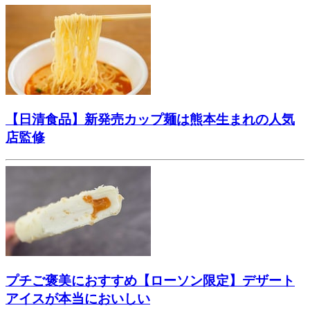
【日清食品】新発売カップ麺は熊本生まれの人気
店監修
プチご褒美におすすめ【ローソン限定】デザート
アイスが本当においしい