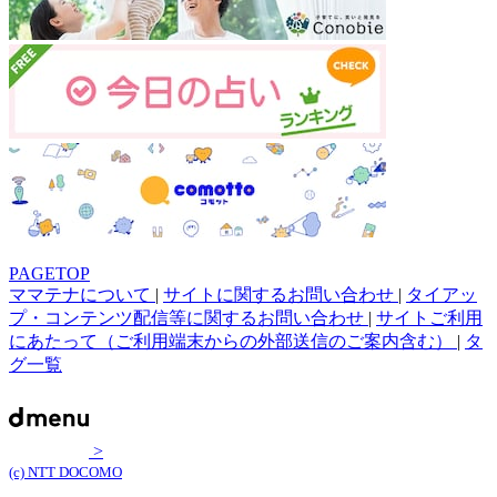
PAGETOP
ママテナについて
|
サイトに関するお問い合わせ
|
タイアッ
プ・コンテンツ配信等に関するお問い合わせ
|
サイトご利用
にあたって（ご利用端末からの外部送信のご案内含む）
|
タ
グ一覧
>
(c) NTT DOCOMO