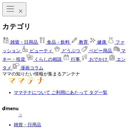
カテゴリ
雑貨・日用品
食品・飲料
教育
健康
ファ
ッション
ビューティ
どうぶつ
ベビー用品
マ
ネー・投資
くらしの相談
行事
おでかけ
エン
タメ
漫画コラム
ママの知りたい情報が集まるアンテナ
ママテナについて
ご利用にあたって
タグ一覧
>
雑貨・日用品