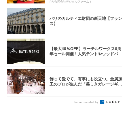
PR(合同会社デジタルファーム )
パリのカルティエ財団の新天地【フラン
ス】
【最大40％OFF】ラーテルワークス6周
年セール開催！人気テントやウッドパネ
ルテ...
飾って愛でて、有事にも役立つ。金属加
工のプロが生んだ「美しきガレージギ
ア」3選
Recommended by