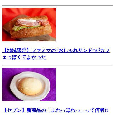
【地域限定】ファミマの“おしゃれサンド”がカフ
ェっぽくてよかった
【セブン】新商品の「ふわっほわっ」って何者!?