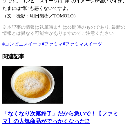
ツです。コンビニスイーツは“洋”のイメージが強いですが、
たまには“和”も悪くないですよ。
（文・撮影：明日陽樹／TOMOLO）
※本記事の情報は執筆時または公開時のものであり､最新の
情報とは異なる可能性がありますのでご注意ください｡
#
コンビニスイーツ
#
ファミマ
#
ファミマスイーツ
関連記事
「なくなり次第終了」だから急いで！【ファミ
マ】の人気商品がでっかくなった!?