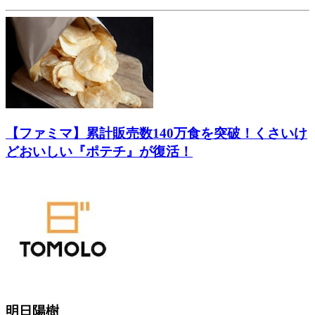
【ファミマ】累計販売数140万食を突破！くさいけ
どおいしい『ポテチ』が復活！
明日陽樹