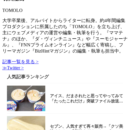
TOMOLO
大学卒業後、アルバイトからライターに転身。約4年間編集
プロダクションに所属したのち「TOMOLO」を立ち上げ、
主にウェブメディアの運営や編集・執筆を行う。『ママテ
ナ』のほか、『ダ・ヴィンチニュース』や『スーモジャーナ
ル』、『FNNプライムオンライン』など幅広く寄稿し、フ
リーマガジン『BizHintマガジン』の編集・執筆も担当中。
記事一覧を見る >
≫Twitter >
人気記事ランキング
アイス、だまされたと思ってやってみて
「たったこれだけ」突破ファイル放送で
大注目！...
セブン、人気すぎて再々販売→「クソ美