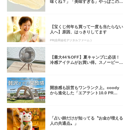
味くね？」「美味すぎる」やっぱこのク
オリティ...
【宝くじ何年も買って一度も当たらない
人へ】原因、はっきりしてます
PR(合同会社デジタルファーム )
【最大44％OFF】夏キャンプに必須！
冷感アイテムがお買い得。スノーピー
ク・ロゴ...
開放感も設営もワンランク上。coody
から進化した「エアテント10.0 PR
O」...
「占い師だけが知ってる〝お金が増える
人の共通点〟」