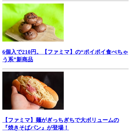
6個入で210円。【ファミマ】の“ポイポイ食べちゃ
う系”新商品
【ファミマ】麺がぎっちぎちで大ボリュームの
『焼きそばパン』が登場！