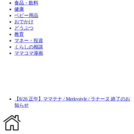
食品・飲料
健康
ベビー用品
おでかけ
どうぶつ
教育
マネー・投資
くらしの相談
ママコマ漫画
【8/26 正午】ママテナ / Merkystyle / ラナーヌ 終了のお
知らせ