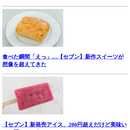
食べた瞬間「えっ」…【セブン】新作スイーツが
想像を超えてきた
【セブン】新発売アイス、200円超えだけど美味い