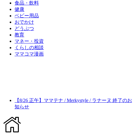
食品・飲料
健康
ベビー用品
おでかけ
どうぶつ
教育
マネー・投資
くらしの相談
ママコマ漫画
【8/26 正午】ママテナ / Merkystyle / ラナーヌ 終了のお
知らせ