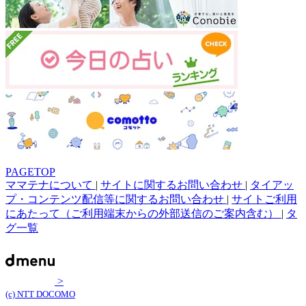
PAGETOP
ママテナについて
|
サイトに関するお問い合わせ
|
タイアッ
プ・コンテンツ配信等に関するお問い合わせ
|
サイトご利用
にあたって（ご利用端末からの外部送信のご案内含む）
|
タ
グ一覧
>
(c) NTT DOCOMO