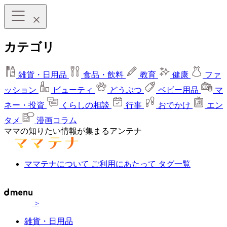
カテゴリ
雑貨・日用品
食品・飲料
教育
健康
ファ
ッション
ビューティ
どうぶつ
ベビー用品
マ
ネー・投資
くらしの相談
行事
おでかけ
エン
タメ
漫画コラム
ママの知りたい情報が集まるアンテナ
ママテナについて
ご利用にあたって
タグ一覧
>
雑貨・日用品