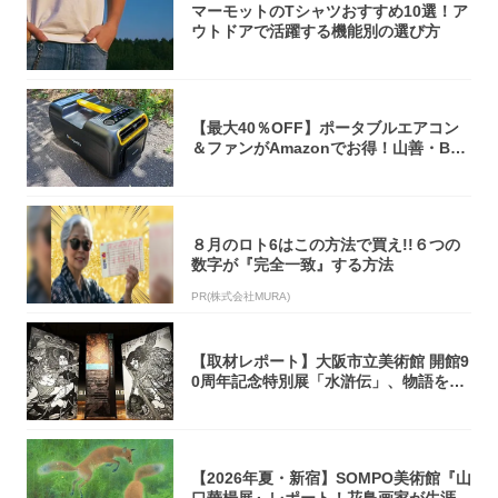
マーモットのTシャツおすすめ10選！ア
ウトドアで活躍する機能別の選び方
【最大40％OFF】ポータブルエアコン
＆ファンがAmazonでお得！山善・Bo
u...
８月のロト6はこの方法で買え!!６つの
数字が『完全一致』する方法
PR(株式会社MURA)
【取材レポート】大阪市立美術館 開館9
0周年記念特別展「水滸伝」、物語を知
らない...
【2026年夏・新宿】SOMPO美術館『山