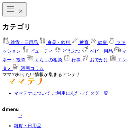
カテゴリ
雑貨・日用品
食品・飲料
教育
健康
ファ
ッション
ビューティ
どうぶつ
ベビー用品
マ
ネー・投資
くらしの相談
行事
おでかけ
エン
タメ
漫画コラム
ママの知りたい情報が集まるアンテナ
ママテナについて
ご利用にあたって
タグ一覧
>
雑貨・日用品