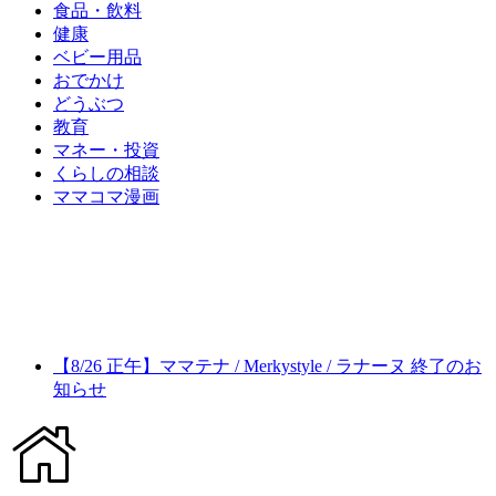
食品・飲料
健康
ベビー用品
おでかけ
どうぶつ
教育
マネー・投資
くらしの相談
ママコマ漫画
【8/26 正午】ママテナ / Merkystyle / ラナーヌ 終了のお
知らせ