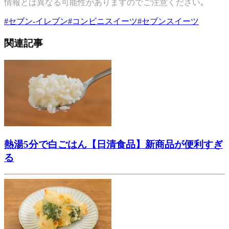
情報とは異なる可能性がありますのでご注意ください｡
#
セブン-イレブン
#
コンビニスイーツ
#
セブンスイーツ
関連記事
熱湯5分で白ごはん【日清食品】新商品が便利すぎ
る