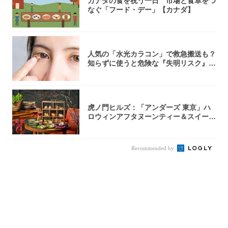
カナダの食を祝う一日 市場と食卓をつ
なぐ「フード・デー」【カナダ】
人気の「水光カラコン」で救急搬送も？
知らずに使うと危険な『失明リスク』と
医師が教...
虎ノ門ヒルズ：「アンダーズ 東京」ハ
ロウィンアフタヌーンティー＆スイーツ
コレクシ...
Recommended by