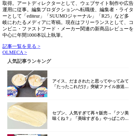
取得。アートディレクターとして、ウェブサイト制作や広告
運用に従事。編集プロダクションへ転職後、編集者・ライタ
ーとして「editeur」「SUUMOジャーナル」「R25」など多
岐にわたるメディアに寄稿。現在はフリーランスとして、コ
ンビニ・ファストフード・メーカー関連の新商品レビューを
中心に年間1000本以上執筆。
記事一覧を見る >
OLMECA >
人気記事ランキング
アイス、だまされたと思ってやってみて
「たったこれだけ」突破ファイル放送で
大注目！...
セブン、人気すぎて再々販売→「クソ美
味くね？」「美味すぎる」やっぱこのク
オリティ...