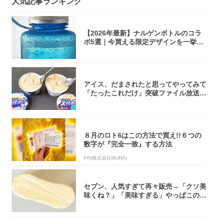
人気記事ランキング
【2026年最新】ナルゲンボトルのコラ
ボ5選｜今買える限定デザインを一挙紹
介！
アイス、だまされたと思ってやってみて
「たったこれだけ」突破ファイル放送で
大注目！...
８月のロト6はこの方法で買え!!６つの
数字が『完全一致』する方法
PR(株式会社MURA)
セブン、人気すぎて再々販売→「クソ美
味くね？」「美味すぎる」やっぱこのク
オリティ...