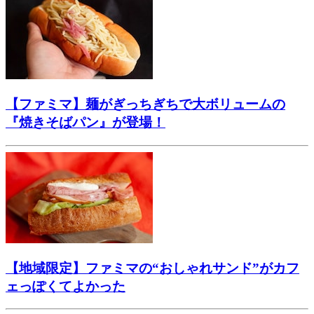
【ファミマ】麺がぎっちぎちで大ボリュームの
『焼きそばパン』が登場！
【地域限定】ファミマの“おしゃれサンド”がカフ
ェっぽくてよかった