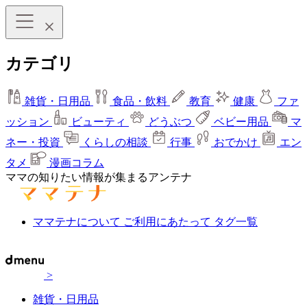
カテゴリ
雑貨・日用品
食品・飲料
教育
健康
ファ
ッション
ビューティ
どうぶつ
ベビー用品
マ
ネー・投資
くらしの相談
行事
おでかけ
エン
タメ
漫画コラム
ママの知りたい情報が集まるアンテナ
ママテナについて
ご利用にあたって
タグ一覧
>
雑貨・日用品