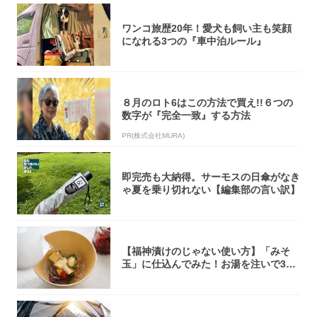
ワンコ旅歴20年！愛犬も飼い主も笑顔
になれる3つの『車中泊ルール』
８月のロト6はこの方法で買え!!６つの
数字が『完全一致』する方法
PR(株式会社MURA)
即完売も大納得。サーモスの日傘がなき
ゃ夏を乗り切れない【編集部の言い訳】
【福神漬けのじゃない使い方】「みそ
玉」に仕込んでみた！お湯を注いで30
秒で…朝の...