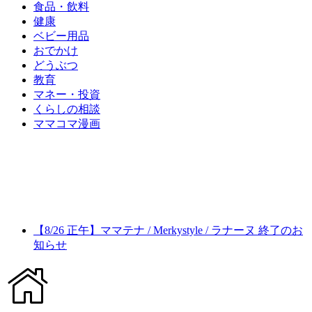
食品・飲料
健康
ベビー用品
おでかけ
どうぶつ
教育
マネー・投資
くらしの相談
ママコマ漫画
【8/26 正午】ママテナ / Merkystyle / ラナーヌ 終了のお
知らせ