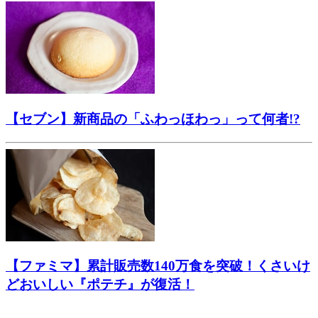
【セブン】新商品の「ふわっほわっ」って何者!?
【ファミマ】累計販売数140万食を突破！くさいけ
どおいしい『ポテチ』が復活！