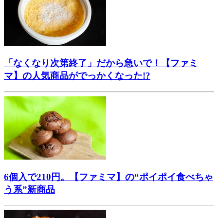
「なくなり次第終了」だから急いで！【ファミ
マ】の人気商品がでっかくなった!?
6個入で210円。【ファミマ】の“ポイポイ食べちゃ
う系”新商品