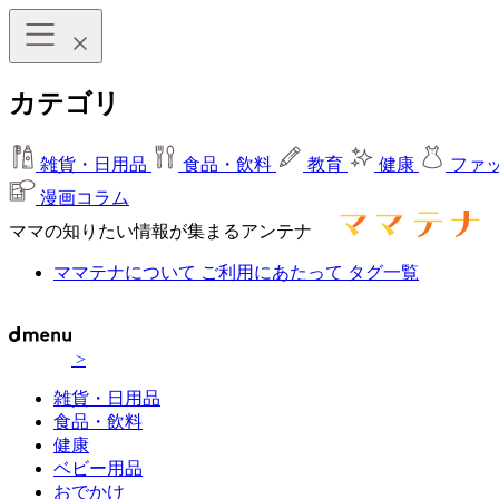
カテゴリ
雑貨・日用品
食品・飲料
教育
健康
ファ
漫画コラム
ママの知りたい情報が集まるアンテナ
ママテナについて
ご利用にあたって
タグ一覧
>
雑貨・日用品
食品・飲料
健康
ベビー用品
おでかけ