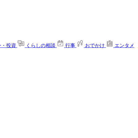
ー・投資
くらしの相談
行事
おでかけ
エンタメ