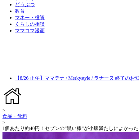
どうぶつ
教育
マネー・投資
くらしの相談
ママコマ漫画
【8/26 正午】ママテナ / Merkystyle / ラナーヌ 終了の
>
食品・飲料
>
1個あたり約40円！セブンの“黒い棒”が小腹満たしによかった