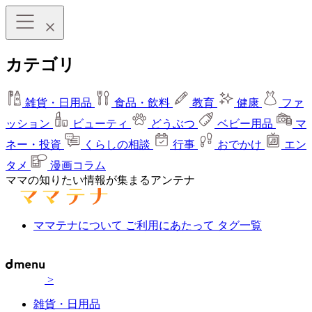
カテゴリ
雑貨・日用品
食品・飲料
教育
健康
ファ
ッション
ビューティ
どうぶつ
ベビー用品
マ
ネー・投資
くらしの相談
行事
おでかけ
エン
タメ
漫画コラム
ママの知りたい情報が集まるアンテナ
ママテナについて
ご利用にあたって
タグ一覧
>
雑貨・日用品