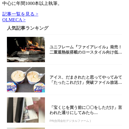
中心に年間1000本以上執筆。
記事一覧を見る >
OLMECA >
人気記事ランキング
ユニフレーム『ファイアレイル』発売！
二重遮熱板搭載のロースタイル向け低型
焚き火台
アイス、だまされたと思ってやってみて
「たったこれだけ」突破ファイル放送で
大注目！...
「宝くじを買う前に〇〇をしただけ」言
われた通りにしてみたら…
PR(合同会社デジタルファーム )