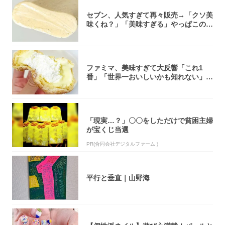
セブン、人気すぎて再々販売→「クソ美
味くね？」「美味すぎる」やっぱこのク
オリティ...
ファミマ、美味すぎて大反響「これ1
番」「世界一おいしいかも知れない」
「飲めそう」
「現実…？」〇〇をしただけで貧困主婦
が宝くじ当選
PR(合同会社デジタルファーム )
平行と垂直｜山野海