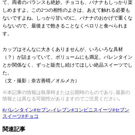
て、両者のバランスも絶妙。チョコも、バナナもしっかり楽
しめますよ。この2つの相性のよさは、あえて触れる必要も
ないですよね。しっかり甘いのに、バナナのおかげで重くな
らないので、最後まで飽きることなくペロリと食べられま
す。
カップはそんなに大きくありませんが、いろいろな具材
（？）が詰まっていて、ボリュームにも満足。バレンタイン
とか関係なく、ずっと販売し続けてほしい絶品スイーツでし
た。
（文・撮影：奈古善晴／オルメカ）
※本記事の情報は執筆時または公開時のものであり､最新の
情報とは異なる可能性がありますのでご注意ください｡
#
バレンタイン
#
セブン-イレブン
#
コンビニスイーツ
#
セブン
スイーツ
#
チョコ
関連記事