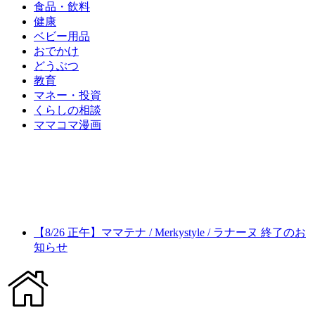
食品・飲料
健康
ベビー用品
おでかけ
どうぶつ
教育
マネー・投資
くらしの相談
ママコマ漫画
【8/26 正午】ママテナ / Merkystyle / ラナーヌ 終了のお
知らせ