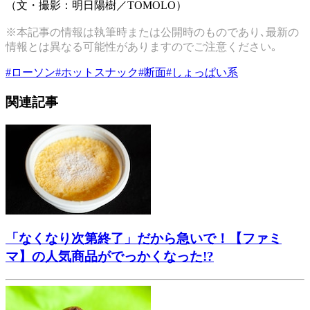
（文・撮影：明日陽樹／TOMOLO）
※本記事の情報は執筆時または公開時のものであり､最新の
情報とは異なる可能性がありますのでご注意ください｡
#
ローソン
#
ホットスナック
#
断面
#
しょっぱい系
関連記事
「なくなり次第終了」だから急いで！【ファミ
マ】の人気商品がでっかくなった!?