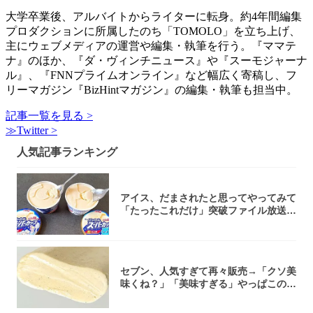
大学卒業後、アルバイトからライターに転身。約4年間編集
プロダクションに所属したのち「TOMOLO」を立ち上げ、
主にウェブメディアの運営や編集・執筆を行う。『ママテ
ナ』のほか、『ダ・ヴィンチニュース』や『スーモジャーナ
ル』、『FNNプライムオンライン』など幅広く寄稿し、フ
リーマガジン『BizHintマガジン』の編集・執筆も担当中。
記事一覧を見る >
≫Twitter >
人気記事ランキング
アイス、だまされたと思ってやってみて
「たったこれだけ」突破ファイル放送で
大注目！...
セブン、人気すぎて再々販売→「クソ美
味くね？」「美味すぎる」やっぱこのク
オリティ...