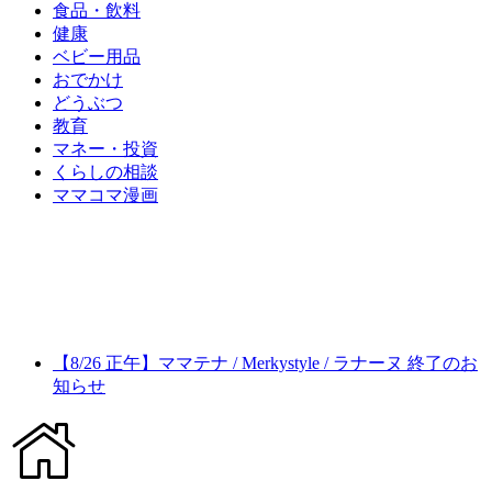
食品・飲料
健康
ベビー用品
おでかけ
どうぶつ
教育
マネー・投資
くらしの相談
ママコマ漫画
【8/26 正午】ママテナ / Merkystyle / ラナーヌ 終了のお
知らせ