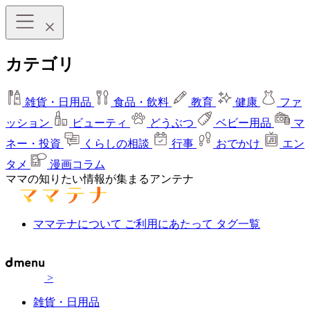
カテゴリ
雑貨・日用品
食品・飲料
教育
健康
ファ
ッション
ビューティ
どうぶつ
ベビー用品
マ
ネー・投資
くらしの相談
行事
おでかけ
エン
タメ
漫画コラム
ママの知りたい情報が集まるアンテナ
ママテナについて
ご利用にあたって
タグ一覧
>
雑貨・日用品