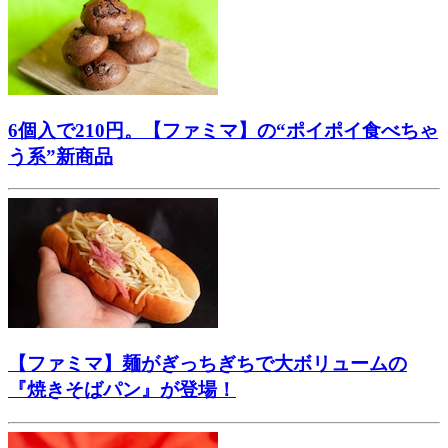
6個入で210円。【ファミマ】の“ポイポイ食べちゃ
う系”新商品
【ファミマ】麺がぎっちぎちで大ボリュームの
『焼きそばパン』が登場！