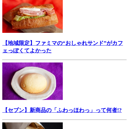
【地域限定】ファミマの“おしゃれサンド”がカフ
ェっぽくてよかった
【セブン】新商品の「ふわっほわっ」って何者!?