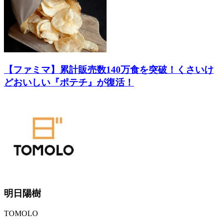
【ファミマ】累計販売数140万食を突破！くさいけ
どおいしい『ポテチ』が復活！
明日陽樹
TOMOLO