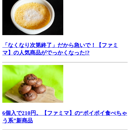
「なくなり次第終了」だから急いで！【ファミ
マ】の人気商品がでっかくなった!?
6個入で210円。【ファミマ】の“ポイポイ食べちゃ
う系”新商品