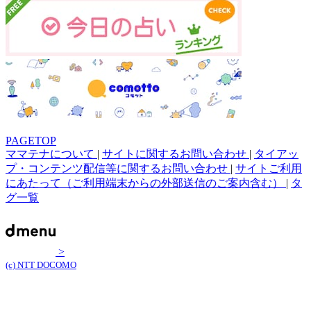
PAGETOP
ママテナについて
|
サイトに関するお問い合わせ
|
タイアッ
プ・コンテンツ配信等に関するお問い合わせ
|
サイトご利用
にあたって（ご利用端末からの外部送信のご案内含む）
|
タ
グ一覧
>
(c) NTT DOCOMO