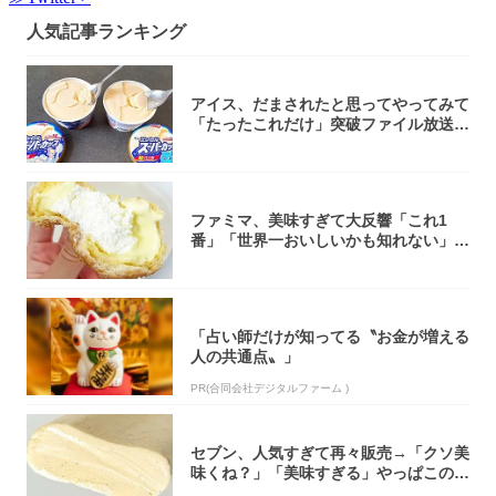
人気記事ランキング
アイス、だまされたと思ってやってみて
「たったこれだけ」突破ファイル放送で
大注目！...
ファミマ、美味すぎて大反響「これ1
番」「世界一おいしいかも知れない」
「飲めそう」
「占い師だけが知ってる〝お金が増える
人の共通点〟」
PR(合同会社デジタルファーム )
セブン、人気すぎて再々販売→「クソ美
味くね？」「美味すぎる」やっぱこのク
オリティ...