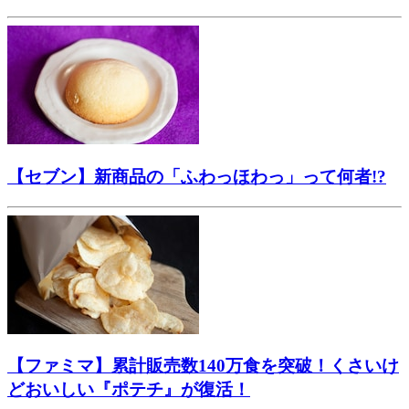
【セブン】新商品の「ふわっほわっ」って何者!?
【ファミマ】累計販売数140万食を突破！くさいけ
どおいしい『ポテチ』が復活！