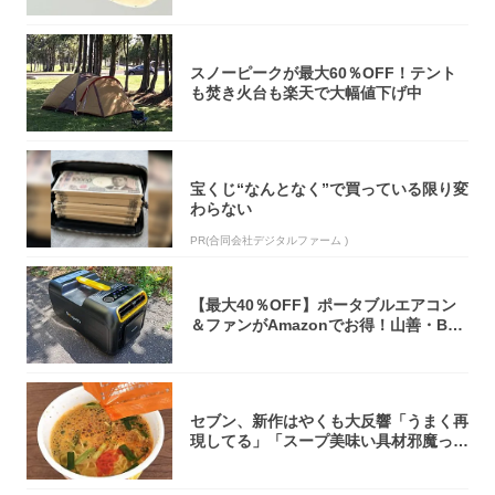
スノーピークが最大60％OFF！テント
も焚き火台も楽天で大幅値下げ中
宝くじ“なんとなく”で買っている限り変
わらない
PR(合同会社デジタルファーム )
【最大40％OFF】ポータブルエアコン
＆ファンがAmazonでお得！山善・Bo
u...
セブン、新作はやくも大反響「うまく再
現してる」「スープ美味い具材邪魔って
くらい美...