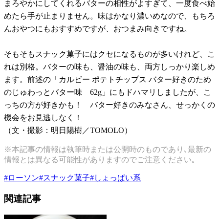
まろやかにしてくれるバターの相性がよすぎて、一度食べ始
めたら手が止まりません。味はかなり濃いめなので、もちろ
んおやつにもおすすめですが、おつまみ向きですね。
そもそもスナック菓子にはクセになるものが多いけれど、こ
れは別格。バターの味も、醤油の味も、両方しっかり楽しめ
ます。前述の「カルビー ポテトチップス バター好きのため
のじゅわっとバター味 62g」にもドハマリしましたが、こ
っちの方が好きかも！ バター好きのみなさん、せっかくの
機会をお見逃しなく！
（文・撮影：明日陽樹／TOMOLO）
※本記事の情報は執筆時または公開時のものであり､最新の
情報とは異なる可能性がありますのでご注意ください｡
#
ローソン
#
スナック菓子
#
しょっぱい系
関連記事