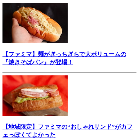
【ファミマ】麺がぎっちぎちで大ボリュームの
『焼きそばパン』が登場！
【地域限定】ファミマの“おしゃれサンド”がカフ
ェっぽくてよかった