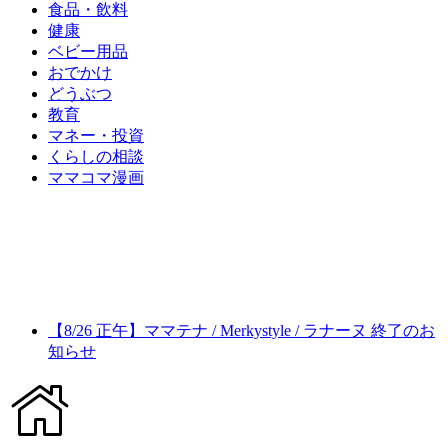
食品・飲料
健康
ベビー用品
おでかけ
どうぶつ
教育
マネー・投資
くらしの相談
ママコマ漫画
【8/26 正午】ママテナ / Merkystyle / ラナーヌ 終了のお
知らせ