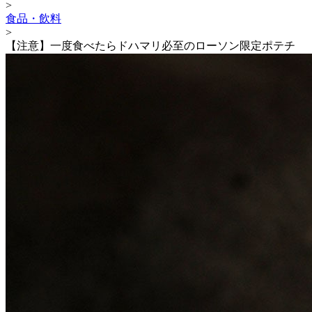
>
食品・飲料
>
【注意】一度食べたらドハマリ必至のローソン限定ポテチ