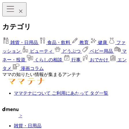
カテゴリ
雑貨・日用品
食品・飲料
教育
健康
ファ
ッション
ビューティ
どうぶつ
ベビー用品
マ
ネー・投資
くらしの相談
行事
おでかけ
エン
タメ
漫画コラム
ママの知りたい情報が集まるアンテナ
ママテナについて
ご利用にあたって
タグ一覧
>
雑貨・日用品