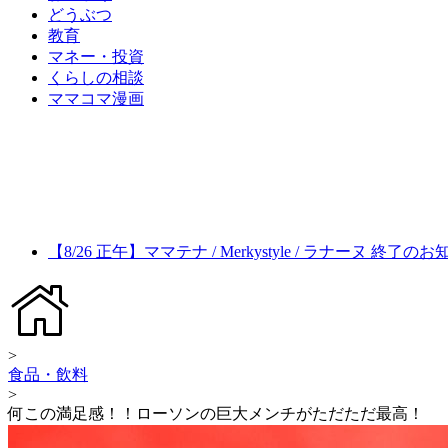
どうぶつ
教育
マネー・投資
くらしの相談
ママコマ漫画
【8/26 正午】ママテナ / Merkystyle / ラナーヌ 終了の
>
食品・飲料
>
何この満足感！！ローソンの巨大メンチがただただ最高！