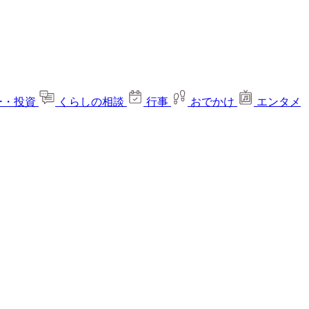
ー・投資
くらしの相談
行事
おでかけ
エンタメ