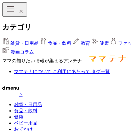
カテゴリ
雑貨・日用品
食品・飲料
教育
健康
ファ
漫画コラム
ママの知りたい情報が集まるアンテナ
ママテナについて
ご利用にあたって
タグ一覧
>
雑貨・日用品
食品・飲料
健康
ベビー用品
おでかけ