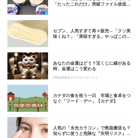
「たったこれだけ」突破ファイル放送で
大注目！...
セブン、人気すぎて再々販売→「クソ美
味くね？」「美味すぎる」やっぱこのク
オリティ...
あなたの金運はどう？宝くじに縁がある
時、金運はこう変わる
PR(合同会社デジタルファーム )
カナダの食を祝う一日 市場と食卓をつ
なぐ「フード・デー」【カナダ】
人気の「水光カラコン」で救急搬送も？
知らずに使うと危険な『失明リスク』と