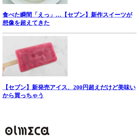
食べた瞬間「えっ」…【セブン】新作スイーツが
想像を超えてきた
【セブン】新発売アイス、200円超えだけど美味い
から買っちゃう