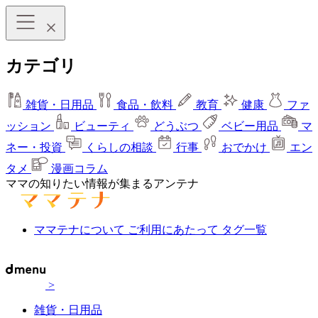
カテゴリ
雑貨・日用品
食品・飲料
教育
健康
ファ
ッション
ビューティ
どうぶつ
ベビー用品
マ
ネー・投資
くらしの相談
行事
おでかけ
エン
タメ
漫画コラム
ママの知りたい情報が集まるアンテナ
ママテナについて
ご利用にあたって
タグ一覧
>
雑貨・日用品