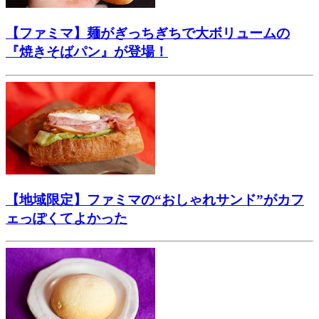
【ファミマ】麺がぎっちぎちで大ボリュームの
『焼きそばパン』が登場！
【地域限定】ファミマの“おしゃれサンド”がカフ
ェっぽくてよかった