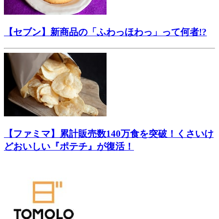
【セブン】新商品の「ふわっほわっ」って何者!?
【ファミマ】累計販売数140万食を突破！くさいけ
どおいしい『ポテチ』が復活！