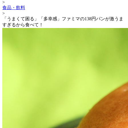
>
食品・飲料
>
「うまくて困る」「多幸感」ファミマの138円パンが激うま
すぎるから食べて！