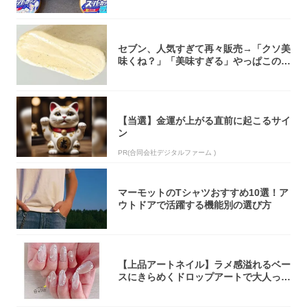
大注目！...
セブン、人気すぎて再々販売→「クソ美
味くね？」「美味すぎる」やっぱこのク
オリティ...
【当選】金運が上がる直前に起こるサイ
ン
PR(合同会社デジタルファーム )
マーモットのTシャツおすすめ10選！ア
ウトドアで活躍する機能別の選び方
【上品アートネイル】ラメ感溢れるベー
スにきらめくドロップアートで大人っぽ
く！