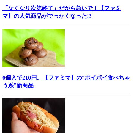
「なくなり次第終了」だから急いで！【ファミ
マ】の人気商品がでっかくなった!?
6個入で210円。【ファミマ】の“ポイポイ食べちゃ
う系”新商品