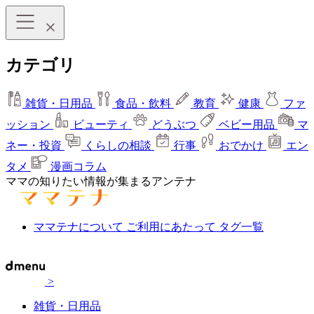
カテゴリ
雑貨・日用品
食品・飲料
教育
健康
ファ
ッション
ビューティ
どうぶつ
ベビー用品
マ
ネー・投資
くらしの相談
行事
おでかけ
エン
タメ
漫画コラム
ママの知りたい情報が集まるアンテナ
ママテナについて
ご利用にあたって
タグ一覧
>
雑貨・日用品