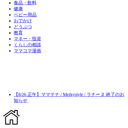
食品・飲料
健康
ベビー用品
おでかけ
どうぶつ
教育
マネー・投資
くらしの相談
ママコマ漫画
【8/26 正午】ママテナ / Merkystyle / ラナーヌ 終了のお
知らせ