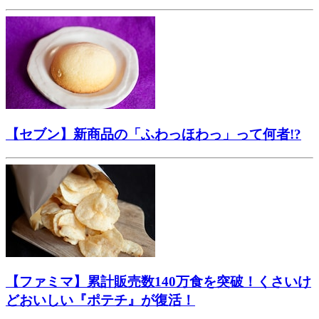
【セブン】新商品の「ふわっほわっ」って何者!?
【ファミマ】累計販売数140万食を突破！くさいけ
どおいしい『ポテチ』が復活！