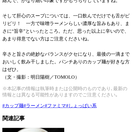
絡んで、かなり細い印象ですがもっちりしていますね。
そして肝心のスープについては、一口飲んでだけでも舌がピ
リピリ！ 一方で味噌ラーメンらしい濃厚な旨みもあり、ま
さに“旨辛”といったところ。ただ、思った以上に辛いので、
あまり得意でない方はご注意くださいね。
辛さと旨さの絶妙なバランスがクセになり、最後の一滴まで
おいしく飲み干しました。パンチありのカップ麺が好きな方
はぜひ。
（文・撮影：明日陽樹／TOMOLO）
※本記事の情報は執筆時または公開時のものであり､最新の
情報とは異なる可能性がありますのでご注意ください｡
#
カップ麺
#
ラーメン
#
ファミマ
#
しょっぱい系
関連記事