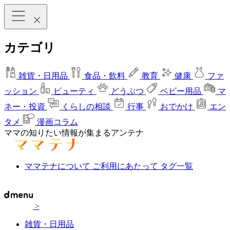
カテゴリ
雑貨・日用品
食品・飲料
教育
健康
ファ
ッション
ビューティ
どうぶつ
ベビー用品
マ
ネー・投資
くらしの相談
行事
おでかけ
エン
タメ
漫画コラム
ママの知りたい情報が集まるアンテナ
ママテナについて
ご利用にあたって
タグ一覧
>
雑貨・日用品