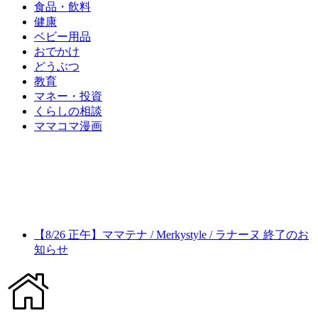
食品・飲料
健康
ベビー用品
おでかけ
どうぶつ
教育
マネー・投資
くらしの相談
ママコマ漫画
【8/26 正午】ママテナ / Merkystyle / ラナーヌ 終了のお
知らせ