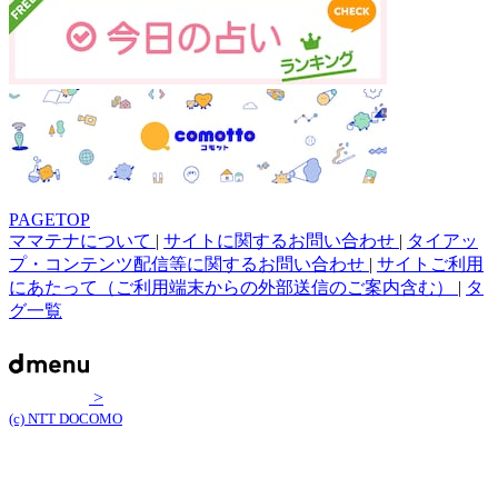
PAGETOP
ママテナについて
|
サイトに関するお問い合わせ
|
タイアッ
プ・コンテンツ配信等に関するお問い合わせ
|
サイトご利用
にあたって（ご利用端末からの外部送信のご案内含む）
|
タ
グ一覧
>
(c) NTT DOCOMO