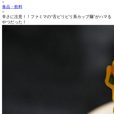
>
食品・飲料
>
辛さに注意！！ファミマの“舌ピリピリ系カップ麺”がハマる
やつだった！