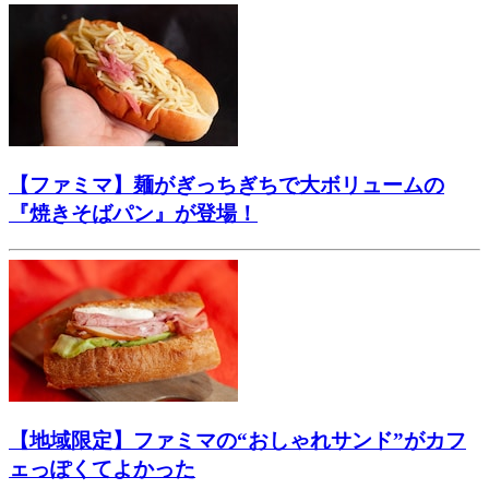
【ファミマ】麺がぎっちぎちで大ボリュームの
『焼きそばパン』が登場！
【地域限定】ファミマの“おしゃれサンド”がカフ
ェっぽくてよかった