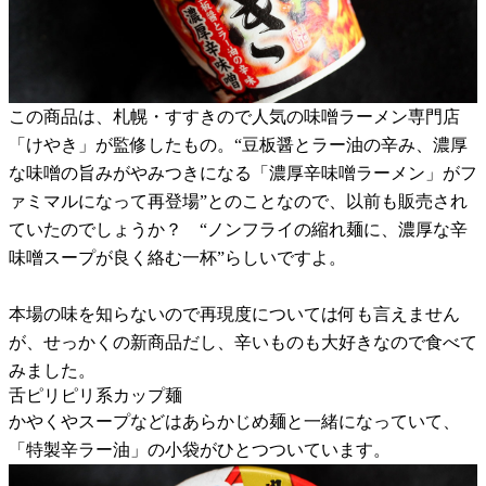
この商品は、札幌・すすきので人気の味噌ラーメン専門店
「けやき」が監修したもの。“豆板醤とラー油の辛み、濃厚
な味噌の旨みがやみつきになる「濃厚辛味噌ラーメン」がフ
ァミマルになって再登場”とのことなので、以前も販売され
ていたのでしょうか？ “ノンフライの縮れ麺に、濃厚な辛
味噌スープが良く絡む一杯”らしいですよ。
本場の味を知らないので再現度については何も言えません
が、せっかくの新商品だし、辛いものも大好きなので食べて
みました。
舌ピリピリ系カップ麺
かやくやスープなどはあらかじめ麺と一緒になっていて、
「特製辛ラー油」の小袋がひとつついています。