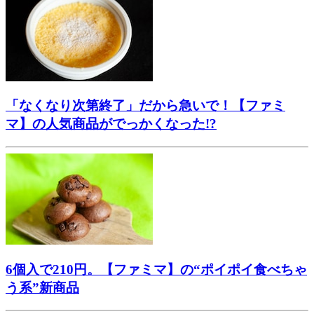
「なくなり次第終了」だから急いで！【ファミ
マ】の人気商品がでっかくなった!?
6個入で210円。【ファミマ】の“ポイポイ食べちゃ
う系”新商品