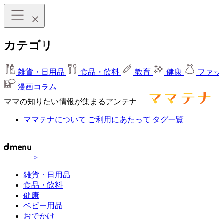
カテゴリ
雑貨・日用品
食品・飲料
教育
健康
ファ
漫画コラム
ママの知りたい情報が集まるアンテナ
ママテナについて
ご利用にあたって
タグ一覧
>
雑貨・日用品
食品・飲料
健康
ベビー用品
おでかけ