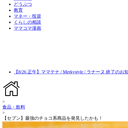
どうぶつ
教育
マネー・投資
くらしの相談
ママコマ漫画
【8/26 正午】ママテナ / Merkystyle / ラナーヌ 終了の
>
食品・飲料
>
【セブン】最強のチョコ系商品を発見したかも！