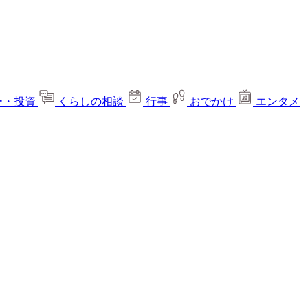
ー・投資
くらしの相談
行事
おでかけ
エンタメ