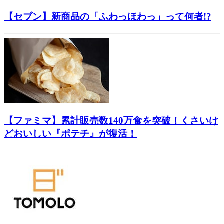
【セブン】新商品の「ふわっほわっ」って何者!?
【ファミマ】累計販売数140万食を突破！くさいけ
どおいしい『ポテチ』が復活！