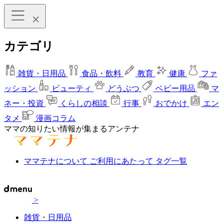
カテゴリ
雑貨・日用品
食品・飲料
教育
健康
ファ
ッション
ビューティ
どうぶつ
ベビー用品
マ
ネー・投資
くらしの相談
行事
おでかけ
エン
タメ
漫画コラム
ママの知りたい情報が集まるアンテナ
ママテナについて
ご利用にあたって
タグ一覧
>
雑貨・日用品