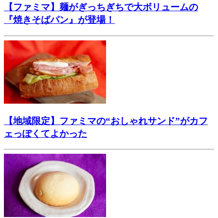
【ファミマ】麺がぎっちぎちで大ボリュームの
『焼きそばパン』が登場！
【地域限定】ファミマの“おしゃれサンド”がカフ
ェっぽくてよかった