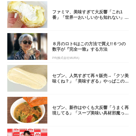
ファミマ、美味すぎて大反響「これ1
番」「世界一おいしいかも知れない」
「飲めそう」
８月のロト6はこの方法で買え!!６つの
数字が『完全一致』する方法
PR(株式会社MURA)
セブン、人気すぎて再々販売→「クソ美
味くね？」「美味すぎる」やっぱこのク
オリティ...
セブン、新作はやくも大反響「うまく再
現してる」「スープ美味い具材邪魔って
くらい美...