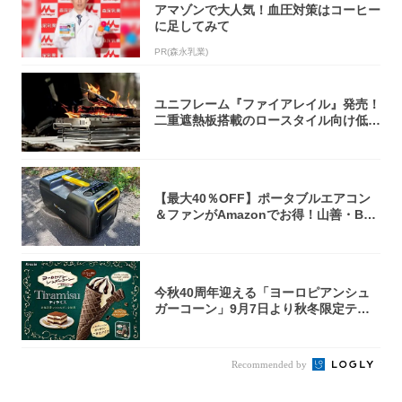
アマゾンで大人気！血圧対策はコーヒー
に足してみて
PR(森永乳業)
ユニフレーム『ファイアレイル』発売！
二重遮熱板搭載のロースタイル向け低型
焚き火台
【最大40％OFF】ポータブルエアコン
＆ファンがAmazonでお得！山善・Bo
u...
今秋40周年迎える「ヨーロピアンシュ
ガーコーン」9月7日より秋冬限定ティ
ラミス味...
Recommended by