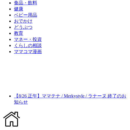
食品・飲料
健康
ベビー用品
おでかけ
どうぶつ
教育
マネー・投資
くらしの相談
ママコマ漫画
【8/26 正午】ママテナ / Merkystyle / ラナーヌ 終了のお
知らせ