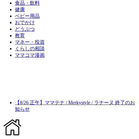
食品・飲料
健康
ベビー用品
おでかけ
どうぶつ
教育
マネー・投資
くらしの相談
ママコマ漫画
【8/26 正午】ママテナ / Merkystyle / ラナーヌ 終了のお
知らせ