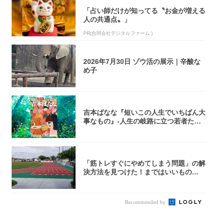
「占い師だけが知ってる〝お金が増える
人の共通点〟」
PR(合同会社デジタルファーム )
2026年7月30日 ゾウ活の展示｜辛酸な
め子
吉本ばなな『短いこの人生でいちばん大
事なもの』-人生の岐路に立つ若者たち
を通して...
「筋トレすぐにやめてしまう問題」の解
決方法を見つけた！まではいいもの
の……｜宮田...
Recommended by