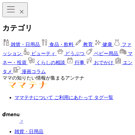
カテゴリ
雑貨・日用品
食品・飲料
教育
健康
ファ
ッション
ビューティ
どうぶつ
ベビー用品
マ
ネー・投資
くらしの相談
行事
おでかけ
エン
タメ
漫画コラム
ママの知りたい情報が集まるアンテナ
ママテナについて
ご利用にあたって
タグ一覧
>
雑貨・日用品