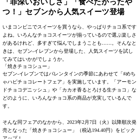
「罪深いおいしさ」「食べたかったや
つ！」セブンから人気スイーツ登場
いまコンビニでスイーツを買うなら、やっぱりチョコ系です
よね。いろんなチョコスイーツが揃っているので選ぶ楽しさ
があるけれど、多すぎて悩んでしまうことも……。そんなと
きは、セブン-イレブンから登場した、人気スイーツを試し
てみてはいかがでしょうか。
「焼きチョコシュー」
セブン-イレブンではバレンタインの季節にあわせて「#めち
ゃハピチョコレートフェア」を実施しています。「アーモン
ドチョコデニッシュ」や「カカオ香るとろける生チョコ」な
どのように、いろんなチョコ系の商品が充実しているんで
す。
そんな同フェアのなかから、2023年2月7日（火）以降順次発
売となった「焼きチョコシュー」（税込194.40円）をピック
アップ！