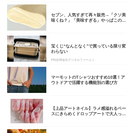
セブン、人気すぎて再々販売→「クソ美
味くね？」「美味すぎる」やっぱこのク
オリティ...
宝くじ“なんとなく”で買っている限り変
わらない
PR(合同会社デジタルファーム )
マーモットのTシャツおすすめ10選！ア
ウトドアで活躍する機能別の選び方
【上品アートネイル】ラメ感溢れるベー
スにきらめくドロップアートで大人っぽ
く！