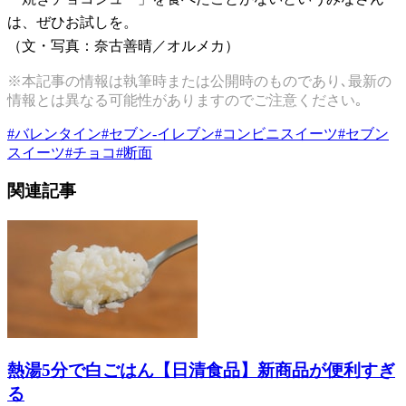
は、ぜひお試しを。
（文・写真：奈古善晴／オルメカ）
※本記事の情報は執筆時または公開時のものであり､最新の
情報とは異なる可能性がありますのでご注意ください｡
#
バレンタイン
#
セブン-イレブン
#
コンビニスイーツ
#
セブン
スイーツ
#
チョコ
#
断面
関連記事
熱湯5分で白ごはん【日清食品】新商品が便利すぎ
る