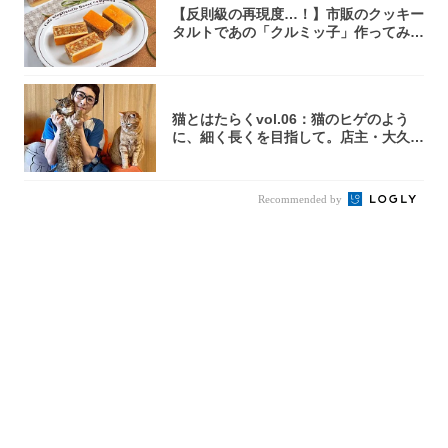
【反則級の再現度…！】市販のクッキー
タルトであの「クルミッ子」作ってみ
た！濃厚キ...
猫とはたらくvol.06：猫のヒゲのよう
に、細く長くを目指して。店主・大久保
京さ...
Recommended by