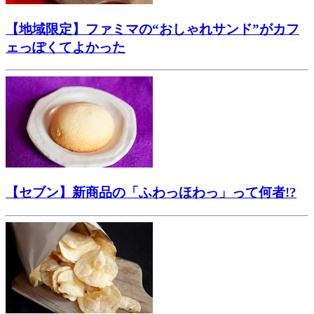
【地域限定】ファミマの“おしゃれサンド”がカフ
ェっぽくてよかった
【セブン】新商品の「ふわっほわっ」って何者!?