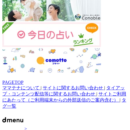
PAGETOP
ママテナについて
|
サイトに関するお問い合わせ
|
タイアッ
プ・コンテンツ配信等に関するお問い合わせ
|
サイトご利用
にあたって（ご利用端末からの外部送信のご案内含む）
|
タ
グ一覧
>