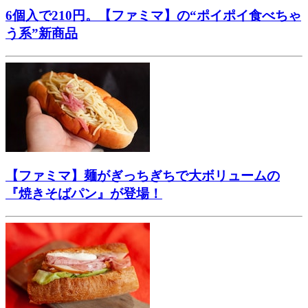
6個入で210円。【ファミマ】の“ポイポイ食べちゃ
う系”新商品
【ファミマ】麺がぎっちぎちで大ボリュームの
『焼きそばパン』が登場！