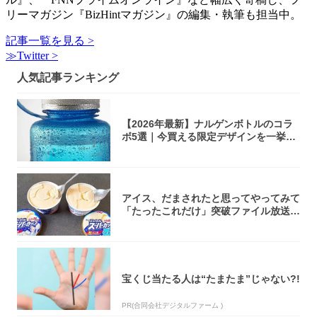
リーマガジン『BizHintマガジン』の編集・執筆も担当中。
記事一覧を見る >
≫Twitter >
人気記事ランキング
【2026年最新】ナルゲンボトルのコラ
ボ5選｜今買える限定デザインを一挙紹
介！
アイス、だまされたと思ってやってみて
「たったこれだけ」突破ファイル放送で
大注目！...
宝くじ当たる人は“たまたま”じゃない?!
PR(合同会社デジタルファーム )