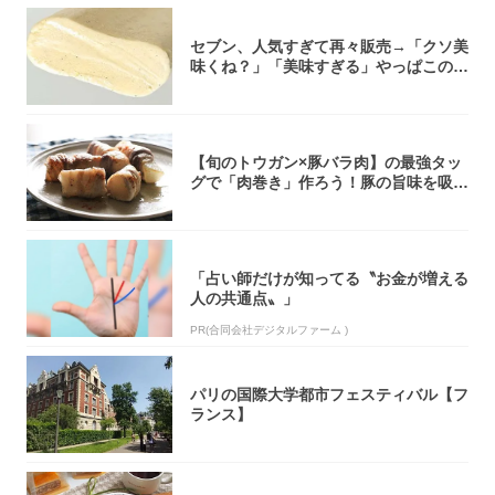
セブン、人気すぎて再々販売→「クソ美
味くね？」「美味すぎる」やっぱこのク
オリティ...
【旬のトウガン×豚バラ肉】の最強タッ
グで「肉巻き」作ろう！豚の旨味を吸い
尽くした...
「占い師だけが知ってる〝お金が増える
人の共通点〟」
PR(合同会社デジタルファーム )
パリの国際大学都市フェスティバル【フ
ランス】