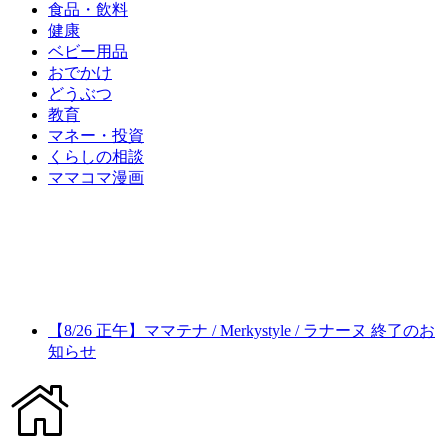
食品・飲料
健康
ベビー用品
おでかけ
どうぶつ
教育
マネー・投資
くらしの相談
ママコマ漫画
【8/26 正午】ママテナ / Merkystyle / ラナーヌ 終了のお
知らせ