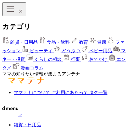
カテゴリ
雑貨・日用品
食品・飲料
教育
健康
ファ
ッション
ビューティ
どうぶつ
ベビー用品
マ
ネー・投資
くらしの相談
行事
おでかけ
エン
タメ
漫画コラム
ママの知りたい情報が集まるアンテナ
ママテナについて
ご利用にあたって
タグ一覧
>
雑貨・日用品