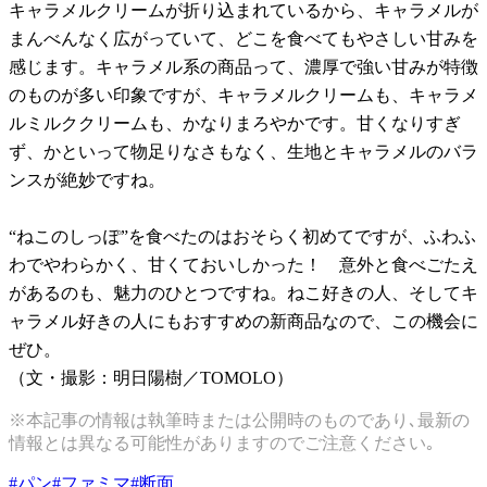
キャラメルクリームが折り込まれているから、キャラメルが
まんべんなく広がっていて、どこを食べてもやさしい甘みを
感じます。キャラメル系の商品って、濃厚で強い甘みが特徴
のものが多い印象ですが、キャラメルクリームも、キャラメ
ルミルククリームも、かなりまろやかです。甘くなりすぎ
ず、かといって物足りなさもなく、生地とキャラメルのバラ
ンスが絶妙ですね。
“ねこのしっぽ”を食べたのはおそらく初めてですが、ふわふ
わでやわらかく、甘くておいしかった！ 意外と食べごたえ
があるのも、魅力のひとつですね。ねこ好きの人、そしてキ
ャラメル好きの人にもおすすめの新商品なので、この機会に
ぜひ。
（文・撮影：明日陽樹／TOMOLO）
※本記事の情報は執筆時または公開時のものであり､最新の
情報とは異なる可能性がありますのでご注意ください｡
#
パン
#
ファミマ
#
断面