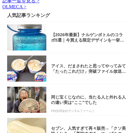
記事一覧を見る >
OLMECA >
人気記事ランキング
【2026年最新】ナルゲンボトルのコラ
ボ5選｜今買える限定デザインを一挙紹
介！
アイス、だまされたと思ってやってみて
「たったこれだけ」突破ファイル放送で
大注目！...
同じ宝くじなのに、当たる人と外れる人
の違い実は“ここ”でした
PR(合同会社デジタルファーム )
セブン、人気すぎて再々販売→「クソ美