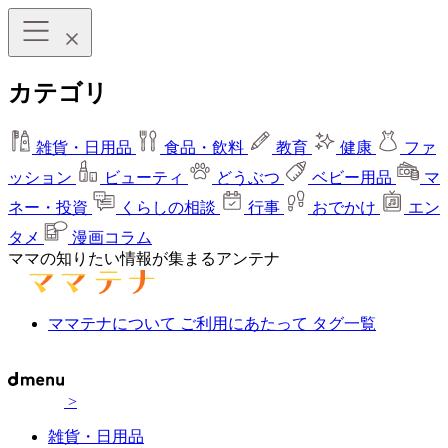
カテゴリ
雑貨・日用品
食品・飲料
教育
健康
ファ
ッション
ビューティ
どうぶつ
ベビー用品
マ
ネー・投資
くらしの相談
行事
おでかけ
エン
タメ
漫画コラム
ママの知りたい情報が集まるアンテナ
ママテナについて
ご利用にあたって
タグ一覧
>
雑貨・日用品