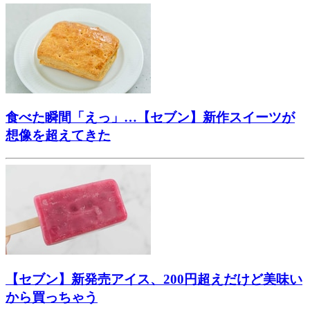
食べた瞬間「えっ」…【セブン】新作スイーツが
想像を超えてきた
【セブン】新発売アイス、200円超えだけど美味い
から買っちゃう