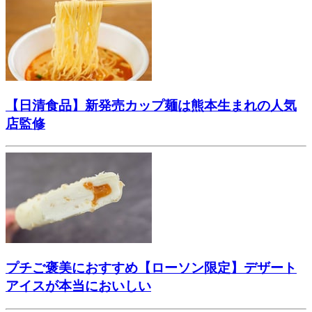
【日清食品】新発売カップ麺は熊本生まれの人気
店監修
プチご褒美におすすめ【ローソン限定】デザート
アイスが本当においしい