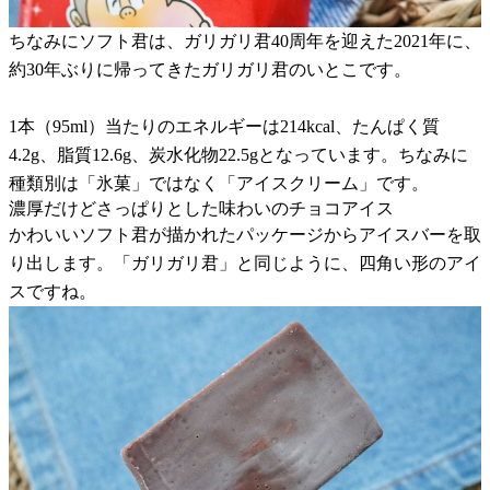
ちなみにソフト君は、ガリガリ君40周年を迎えた2021年に、
約30年ぶりに帰ってきたガリガリ君のいとこです。
1本（95ml）当たりのエネルギーは214kcal、たんぱく質
4.2g、脂質12.6g、炭水化物22.5gとなっています。ちなみに
種類別は「氷菓」ではなく「アイスクリーム」です。
濃厚だけどさっぱりとした味わいのチョコアイス
かわいいソフト君が描かれたパッケージからアイスバーを取
り出します。「ガリガリ君」と同じように、四角い形のアイ
スですね。