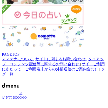
PAGETOP
ママテナについて
|
サイトに関するお問い合わせ
|
タイアッ
プ・コンテンツ配信等に関するお問い合わせ
|
サイトご利用
にあたって（ご利用端末からの外部送信のご案内含む）
|
タ
グ一覧
>
(c) NTT DOCOMO