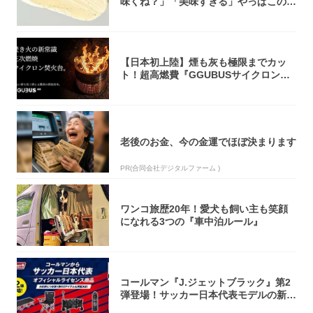
味くね？」「美味すぎる」やっぱこのク
オリティ...
【日本初上陸】煙も灰も極限までカッ
ト！超高燃費『GGUBUSサイクロン焚
火台』が...
老後のお金、今の金運でほぼ決まります
PR(合同会社デジタルファーム )
ワンコ旅歴20年！愛犬も飼い主も笑顔
になれる3つの『車中泊ルール』
コールマン『J.ジェットブラック』第2
弾登場！サッカー日本代表モデルの新作
5アイ...