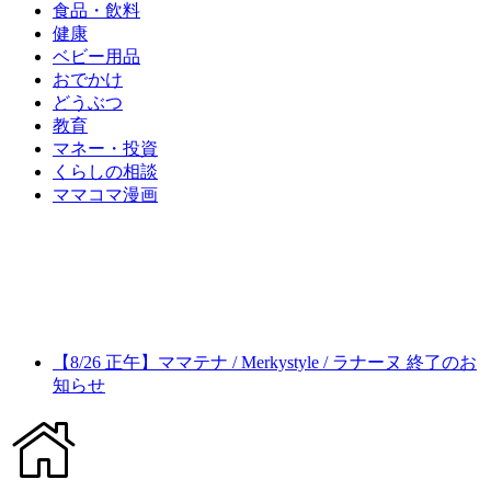
食品・飲料
健康
ベビー用品
おでかけ
どうぶつ
教育
マネー・投資
くらしの相談
ママコマ漫画
【8/26 正午】ママテナ / Merkystyle / ラナーヌ 終了のお
知らせ