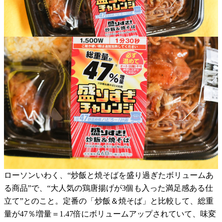
ローソンいわく、“炒飯と焼そばを盛り過ぎたボリュームあ
る商品”で、“大人気の鶏唐揚げが3個も入った満足感ある仕
立て”とのこと。定番の「炒飯＆焼そば」と比較して、総重
量が47％増量＝1.47倍にボリュームアップされていて、味変