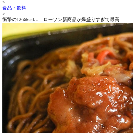
>
食品・飲料
>
衝撃の1266kcal…！ローソン新商品が爆盛りすぎて最高