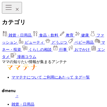
カテゴリ
雑貨・日用品
食品・飲料
教育
健康
ファ
ッション
ビューティ
どうぶつ
ベビー用品
マ
ネー・投資
くらしの相談
行事
おでかけ
エン
タメ
漫画コラム
ママの知りたい情報が集まるアンテナ
ママテナについて
ご利用にあたって
タグ一覧
>
雑貨・日用品