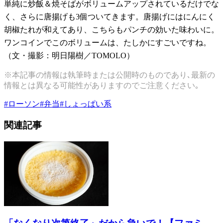
単純に炒飯＆焼そばがボリュームアップされているだけでな
く、さらに唐揚げも3個ついてきます。唐揚げにはにんにく
胡椒たれが和えてあり、こちらもパンチの効いた味わいに。
ワンコインでこのボリュームは、たしかにすごいですね。
（文・撮影：明日陽樹／TOMOLO）
※本記事の情報は執筆時または公開時のものであり､最新の
情報とは異なる可能性がありますのでご注意ください｡
#
ローソン
#
弁当
#
しょっぱい系
関連記事