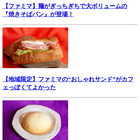
【ファミマ】麺がぎっちぎちで大ボリュームの
『焼きそばパン』が登場！
【地域限定】ファミマの“おしゃれサンド”がカフ
ェっぽくてよかった