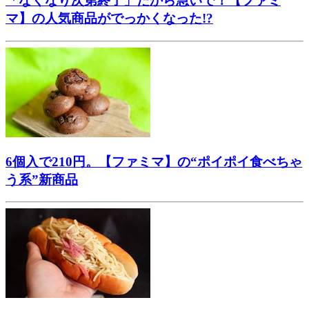
「なくなり次第終了」だから急いで！【ファミ
マ】の人気商品がでっかくなった!?
6個入で210円。【ファミマ】の“ポイポイ食べちゃ
う系”新商品