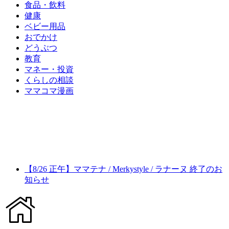
食品・飲料
健康
ベビー用品
おでかけ
どうぶつ
教育
マネー・投資
くらしの相談
ママコマ漫画
【8/26 正午】ママテナ / Merkystyle / ラナーヌ 終了のお
知らせ