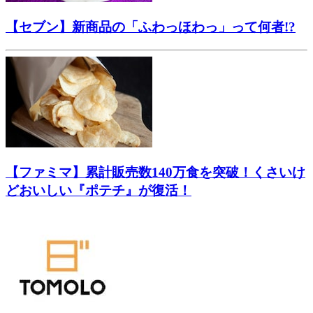
【セブン】新商品の「ふわっほわっ」って何者!?
【ファミマ】累計販売数140万食を突破！くさいけ
どおいしい『ポテチ』が復活！