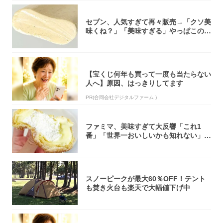
セブン、人気すぎて再々販売→「クソ美
味くね？」「美味すぎる」やっぱこのク
オリティ...
【宝くじ何年も買って一度も当たらない
人へ】原因、はっきりしてます
PR(合同会社デジタルファーム )
ファミマ、美味すぎて大反響「これ1
番」「世界一おいしいかも知れない」
「飲めそう」
スノーピークが最大60％OFF！テント
も焚き火台も楽天で大幅値下げ中