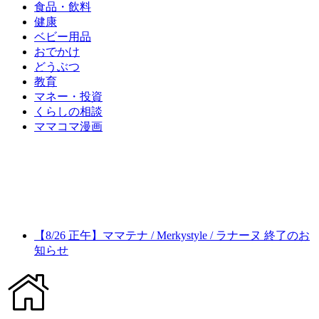
食品・飲料
健康
ベビー用品
おでかけ
どうぶつ
教育
マネー・投資
くらしの相談
ママコマ漫画
【8/26 正午】ママテナ / Merkystyle / ラナーヌ 終了のお
知らせ