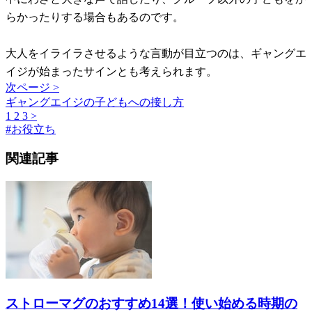
らかったりする場合もあるのです。
大人をイライラさせるような言動が目立つのは、ギャングエ
イジが始まったサインとも考えられます。
次ページ >
ギャングエイジの子どもへの接し方
1
2
3
>
#
お役立ち
関連記事
ストローマグのおすすめ14選！使い始める時期の