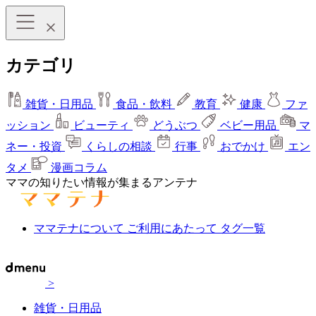
カテゴリ
雑貨・日用品
食品・飲料
教育
健康
ファ
ッション
ビューティ
どうぶつ
ベビー用品
マ
ネー・投資
くらしの相談
行事
おでかけ
エン
タメ
漫画コラム
ママの知りたい情報が集まるアンテナ
ママテナについて
ご利用にあたって
タグ一覧
>
雑貨・日用品