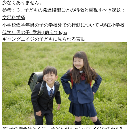
少なくありません。
参考： 3．子どもの発達段階ごとの特徴と重視すべき課題：
文部科学省
小学校低学年男の子の学校外での行動について -現在小学校
低学年男の子- 学校 | 教えて!goo
ギャングエイジの子どもに見られる言動
第1子の場合はとくに、子どもがギャングエイジなのかを判