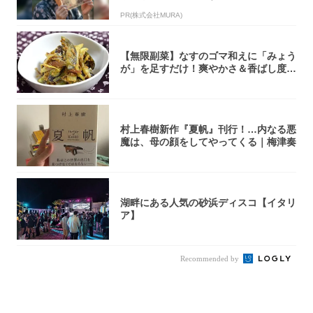
PR(株式会社MURA)
【無限副菜】なすのゴマ和えに「みょう
が」を足すだけ！爽やかさ＆香ばし度1
00倍に...
村上春樹新作『夏帆』刊行！…内なる悪
魔は、母の顔をしてやってくる｜梅津奏
湖畔にある人気の砂浜ディスコ【イタリ
ア】
Recommended by