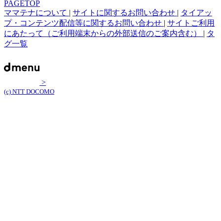
PAGETOP
ママテナについて
|
サイトに関するお問い合わせ
|
タイアッ
プ・コンテンツ配信等に関するお問い合わせ
|
サイトご利用
にあたって（ご利用端末からの外部送信のご案内含む）
|
タ
グ一覧
>
(c) NTT DOCOMO