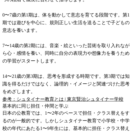
0〜7歳の第1期は、体を動かして意志を育てる段階です。第1
期では遊びを中心に、規則正しい生活を送ることで子どもの
意志を養います。
7〜14歳の第2期には、音楽・絵といった芸術を取り入れなが
ら心・感情を養い、同時に自分の表現力や想像力を養うため
の学習がスタートします。
14〜21歳の第3期は、思考を形成する時期です。第3期では知
識を得るだけではなく、論理的・イメージと関連づけた思考
をめざします。
参考：シュタイナー教育とは | 東京賢治シュタイナー学校
基本的に同じ担任・仲間と学ぶ
日本の公教育では、1〜2年のペースで担任・クラス替えをす
るのが一般的です。しかしシュタイナー教育で小学校・中学
校の年代にあたる1〜9年生には、基本的に担任・クラス替え