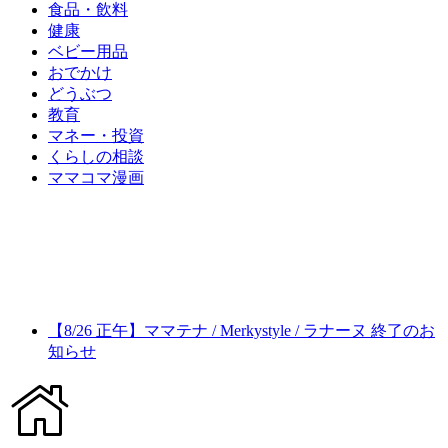
食品・飲料
健康
ベビー用品
おでかけ
どうぶつ
教育
マネー・投資
くらしの相談
ママコマ漫画
【8/26 正午】ママテナ / Merkystyle / ラナーヌ 終了のお
知らせ