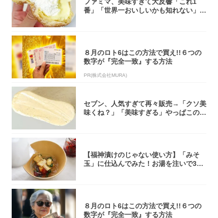
ファミマ、美味すぎて大反響「これ1
番」「世界一おいしいかも知れない」
「飲めそう」
８月のロト6はこの方法で買え!!６つの
数字が『完全一致』する方法
PR(株式会社MURA)
セブン、人気すぎて再々販売→「クソ美
味くね？」「美味すぎる」やっぱこのク
オリティ...
【福神漬けのじゃない使い方】「みそ
玉」に仕込んでみた！お湯を注いで30
秒で…朝の...
８月のロト6はこの方法で買え!!６つの
数字が『完全一致』する方法