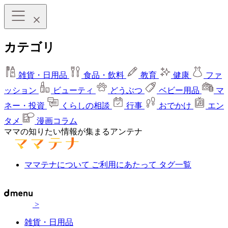
カテゴリ
雑貨・日用品
食品・飲料
教育
健康
ファ
ッション
ビューティ
どうぶつ
ベビー用品
マ
ネー・投資
くらしの相談
行事
おでかけ
エン
タメ
漫画コラム
ママの知りたい情報が集まるアンテナ
ママテナについて
ご利用にあたって
タグ一覧
>
雑貨・日用品