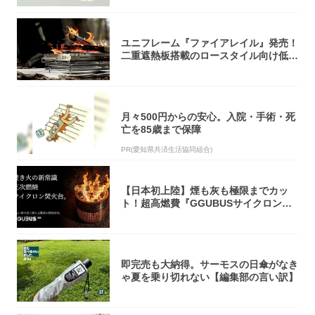
ユニフレーム『ファイアレイル』発売！
二重遮熱板搭載のロースタイル向け低型
焚き火台
月々500円からの安心。入院・手術・死
亡を85歳まで保障
PR(愛知県共済生活協同組合)
【日本初上陸】煙も灰も極限までカッ
ト！超高燃費『GGUBUSサイクロン焚
火台』が...
即完売も大納得。サーモスの日傘がなき
ゃ夏を乗り切れない【編集部の言い訳】