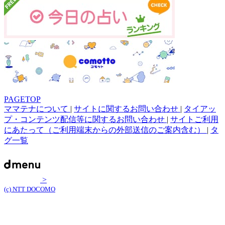
PAGETOP
ママテナについて
|
サイトに関するお問い合わせ
|
タイアッ
プ・コンテンツ配信等に関するお問い合わせ
|
サイトご利用
にあたって（ご利用端末からの外部送信のご案内含む）
|
タ
グ一覧
>
(c) NTT DOCOMO