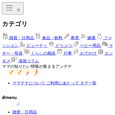
カテゴリ
雑貨・日用品
食品・飲料
教育
健康
ファ
ッション
ビューティ
どうぶつ
ベビー用品
マ
ネー・投資
くらしの相談
行事
おでかけ
エン
タメ
漫画コラム
ママの知りたい情報が集まるアンテナ
ママテナについて
ご利用にあたって
タグ一覧
>
雑貨・日用品