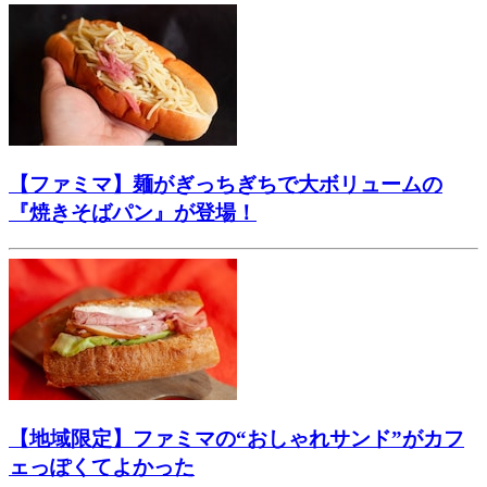
【ファミマ】麺がぎっちぎちで大ボリュームの
『焼きそばパン』が登場！
【地域限定】ファミマの“おしゃれサンド”がカフ
ェっぽくてよかった