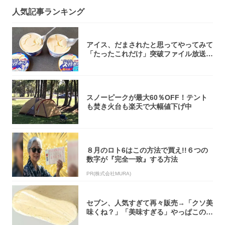
人気記事ランキング
アイス、だまされたと思ってやってみて
「たったこれだけ」突破ファイル放送で
大注目！...
スノーピークが最大60％OFF！テント
も焚き火台も楽天で大幅値下げ中
８月のロト6はこの方法で買え!!６つの
数字が『完全一致』する方法
PR(株式会社MURA)
セブン、人気すぎて再々販売→「クソ美
味くね？」「美味すぎる」やっぱこのク
オリティ...