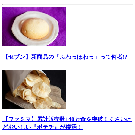
【セブン】新商品の「ふわっほわっ」って何者!?
【ファミマ】累計販売数140万食を突破！くさいけ
どおいしい『ポテチ』が復活！