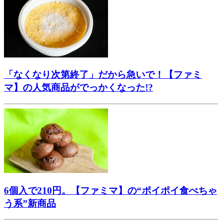
「なくなり次第終了」だから急いで！【ファミ
マ】の人気商品がでっかくなった!?
6個入で210円。【ファミマ】の“ポイポイ食べちゃ
う系”新商品