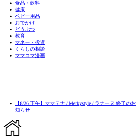
食品・飲料
健康
ベビー用品
おでかけ
どうぶつ
教育
マネー・投資
くらしの相談
ママコマ漫画
【8/26 正午】ママテナ / Merkystyle / ラナーヌ 終了のお
知らせ