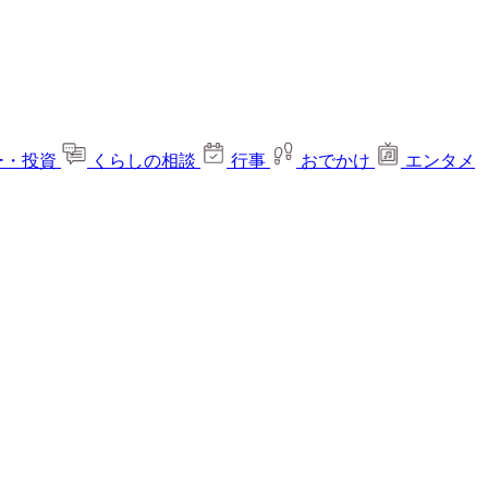
ー・投資
くらしの相談
行事
おでかけ
エンタメ