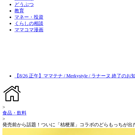
どうぶつ
教育
マネー・投資
くらしの相談
ママコマ漫画
【8/26 正午】ママテナ / Merkystyle / ラナーヌ 終了の
>
食品・飲料
>
発売前から話題！ついに「桔梗屋」コラボのどらもっちが出