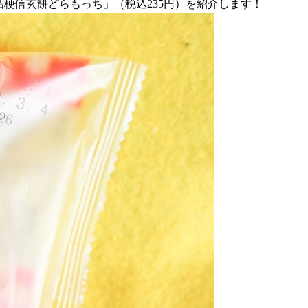
屋 桔梗信玄餅どらもっち」（税込235円）を紹介します！