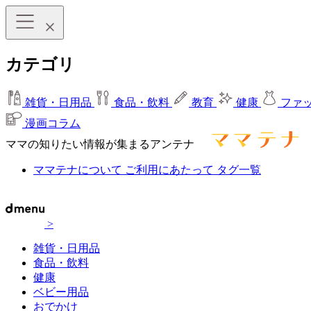
カテゴリ
雑貨・日用品
食品・飲料
教育
健康
ファ
漫画コラム
ママの知りたい情報が集まるアンテナ
ママテナについて
ご利用にあたって
タグ一覧
>
雑貨・日用品
食品・飲料
健康
ベビー用品
おでかけ