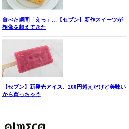
食べた瞬間「えっ」…【セブン】新作スイーツが
想像を超えてきた
【セブン】新発売アイス、200円超えだけど美味い
から買っちゃう