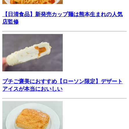
【日清食品】新発売カップ麺は熊本生まれの人気
店監修
プチご褒美におすすめ【ローソン限定】デザート
アイスが本当においしい