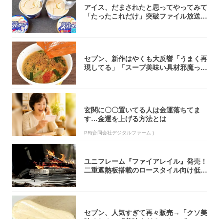
アイス、だまされたと思ってやってみて
「たったこれだけ」突破ファイル放送で
大注目！...
セブン、新作はやくも大反響「うまく再
現してる」「スープ美味い具材邪魔って
くらい美...
玄関に〇〇置いてる人は金運落ちてま
す…金運を上げる方法とは
PR(合同会社デジタルファーム )
ユニフレーム『ファイアレイル』発売！
二重遮熱板搭載のロースタイル向け低型
焚き火台
セブン、人気すぎて再々販売→「クソ美