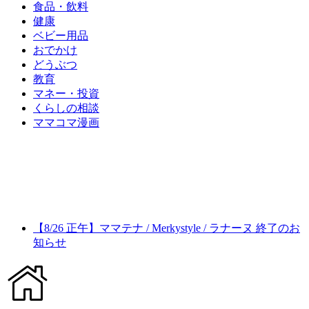
食品・飲料
健康
ベビー用品
おでかけ
どうぶつ
教育
マネー・投資
くらしの相談
ママコマ漫画
【8/26 正午】ママテナ / Merkystyle / ラナーヌ 終了のお
知らせ