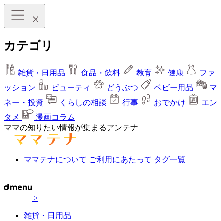
カテゴリ
雑貨・日用品
食品・飲料
教育
健康
ファ
ッション
ビューティ
どうぶつ
ベビー用品
マ
ネー・投資
くらしの相談
行事
おでかけ
エン
タメ
漫画コラム
ママの知りたい情報が集まるアンテナ
ママテナについて
ご利用にあたって
タグ一覧
>
雑貨・日用品