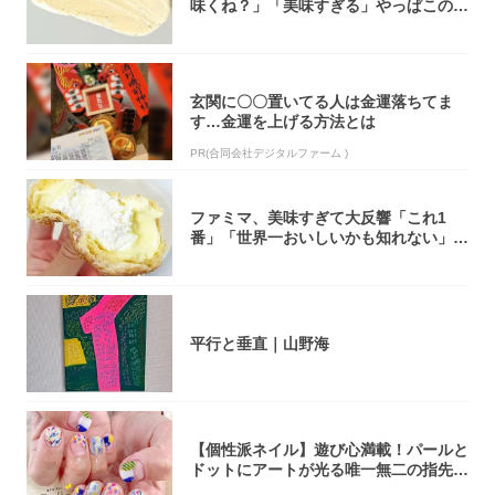
味くね？」「美味すぎる」やっぱこのク
オリティ...
玄関に〇〇置いてる人は金運落ちてま
す…金運を上げる方法とは
PR(合同会社デジタルファーム )
ファミマ、美味すぎて大反響「これ1
番」「世界一おいしいかも知れない」
「飲めそう」
平行と垂直｜山野海
【個性派ネイル】遊び心満載！パールと
ドットにアートが光る唯一無二の指先が
完成！