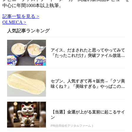
中心に年間1000本以上執筆。
記事一覧を見る >
OLMECA >
人気記事ランキング
アイス、だまされたと思ってやってみて
「たったこれだけ」突破ファイル放送で
大注目！...
セブン、人気すぎて再々販売→「クソ美
味くね？」「美味すぎる」やっぱこのク
オリティ...
【当選】金運が上がる直前に起こるサイ
ン
PR(合同会社デジタルファーム )