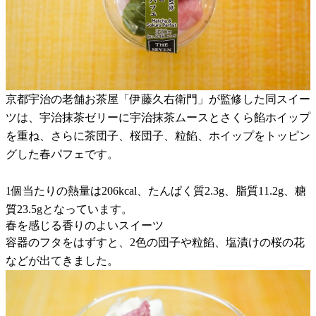
京都宇治の老舗お茶屋「伊藤久右衛門」が監修した同スイー
ツは、宇治抹茶ゼリーに宇治抹茶ムースとさくら餡ホイップ
を重ね、さらに茶団子、桜団子、粒餡、ホイップをトッピン
グした春パフェです。
1個当たりの熱量は206kcal、たんぱく質2.3g、脂質11.2g、糖
質23.5gとなっています。
春を感じる香りのよいスイーツ
容器のフタをはずすと、2色の団子や粒餡、塩漬けの桜の花
などが出てきました。