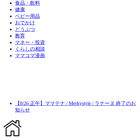
食品・飲料
健康
ベビー用品
おでかけ
どうぶつ
教育
マネー・投資
くらしの相談
ママコマ漫画
【8/26 正午】ママテナ / Merkystyle / ラナーヌ 終了のお
知らせ