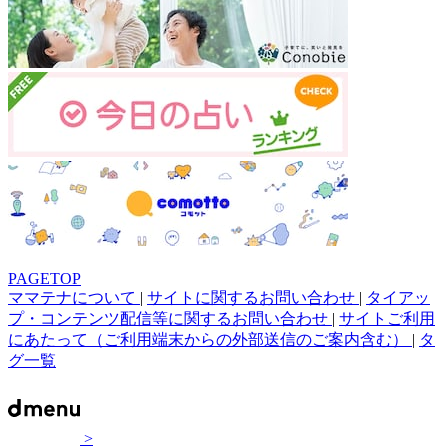
PAGETOP
ママテナについて
|
サイトに関するお問い合わせ
|
タイアッ
プ・コンテンツ配信等に関するお問い合わせ
|
サイトご利用
にあたって（ご利用端末からの外部送信のご案内含む）
|
タ
グ一覧
>