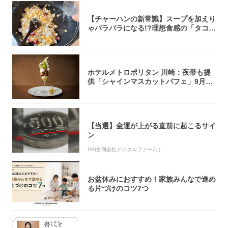
【チャーハンの新常識】スープを加えり
ゃパラパラになる!?理想食感の「タコチ
ャーハ...
ホテルメトロポリタン 川崎：夜帯も提
供「シャインマスカットパフェ」9月1
日より3...
【当選】金運が上がる直前に起こるサイ
ン
PR(合同会社デジタルファーム )
お盆休みにおすすめ！家族みんなで進め
る片づけのコツ7つ