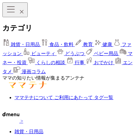
カテゴリ
雑貨・日用品
食品・飲料
教育
健康
ファ
ッション
ビューティ
どうぶつ
ベビー用品
マ
ネー・投資
くらしの相談
行事
おでかけ
エン
タメ
漫画コラム
ママの知りたい情報が集まるアンテナ
ママテナについて
ご利用にあたって
タグ一覧
>
雑貨・日用品