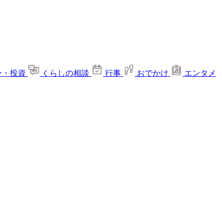
ー・投資
くらしの相談
行事
おでかけ
エンタメ