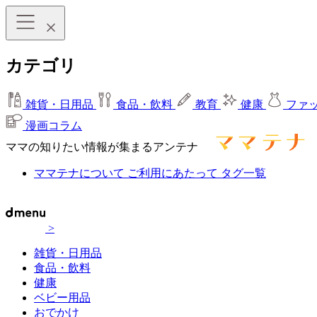
カテゴリ
雑貨・日用品
食品・飲料
教育
健康
ファ
漫画コラム
ママの知りたい情報が集まるアンテナ
ママテナについて
ご利用にあたって
タグ一覧
>
雑貨・日用品
食品・飲料
健康
ベビー用品
おでかけ