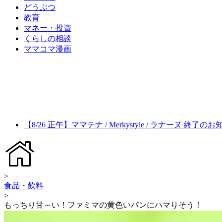
どうぶつ
教育
マネー・投資
くらしの相談
ママコマ漫画
【8/26 正午】ママテナ / Merkystyle / ラナーヌ 終了の
>
食品・飲料
>
もっちり甘～い！ファミマの黄色いパンにハマりそう！