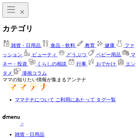
カテゴリ
雑貨・日用品
食品・飲料
教育
健康
ファ
ッション
ビューティ
どうぶつ
ベビー用品
マ
ネー・投資
くらしの相談
行事
おでかけ
エン
タメ
漫画コラム
ママの知りたい情報が集まるアンテナ
ママテナについて
ご利用にあたって
タグ一覧
>
雑貨・日用品