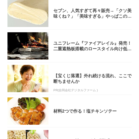
セブン、人気すぎて再々販売→「クソ美
味くね？」「美味すぎる」やっぱこのク
オリティ...
ユニフレーム『ファイアレイル』発売！
二重遮熱板搭載のロースタイル向け低型
焚き火台
【宝くじ落選】外れ続ける流れ、ここで
断ちませんか
PR(合同会社デジタルファーム )
材料2つで作る！塩チキンソテー