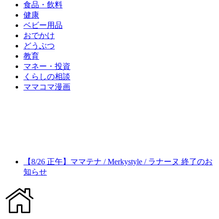
食品・飲料
健康
ベビー用品
おでかけ
どうぶつ
教育
マネー・投資
くらしの相談
ママコマ漫画
【8/26 正午】ママテナ / Merkystyle / ラナーヌ 終了のお
知らせ