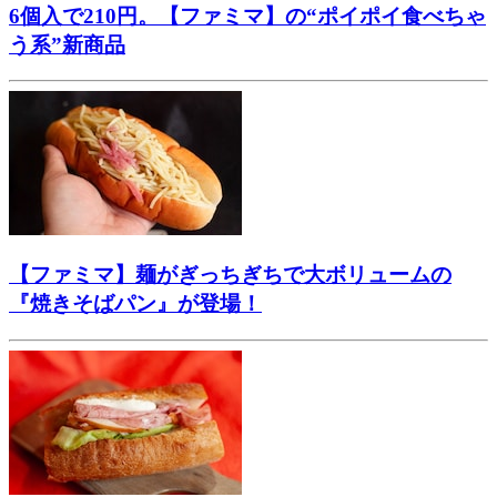
6個入で210円。【ファミマ】の“ポイポイ食べちゃ
う系”新商品
【ファミマ】麺がぎっちぎちで大ボリュームの
『焼きそばパン』が登場！