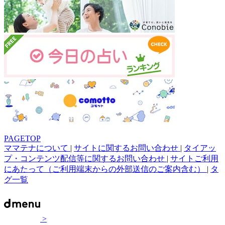
PAGETOP
ママテナについて
|
サイトに関するお問い合わせ
|
タイアッ
プ・コンテンツ配信等に関するお問い合わせ
|
サイトご利用
にあたって（ご利用端末からの外部送信のご案内含む）
|
タ
グ一覧
>