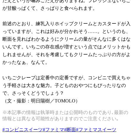
たえというか噛みごたえがありますね。フレッシュないちご
が甘酸っぱくて、さっぱりと食べられます。
前述のとおり、練乳入りホイップクリームとカスタードが入
っていますが、これは好みが分かれそう……。というのも、
断面を見ればわかるようにクリームの量がそんなに多くはな
いんです。いちごの存在感が増すという点ではメリットかも
しれませんが、それを考慮してもクリームたっぷりの方がよ
かったなぁ、なんて。
いちごクレープは定番中の定番ですが、コンビニで買えちゃ
う手軽さは大きな魅力。子どものおやつにもぴったりなの
で、さっそくどうでしょう？
（文・撮影：明日陽樹／TOMOLO）
※本記事の情報は執筆時または公開時のものであり､最新の
情報とは異なる可能性がありますのでご注意ください｡
#
コンビニスイーツ
#
ファミマ
#
断面
#
ファミマスイーツ