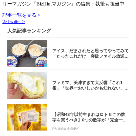
リーマガジン『BizHintマガジン』の編集・執筆も担当中。
記事一覧を見る >
≫Twitter >
人気記事ランキング
アイス、だまされたと思ってやってみて
「たったこれだけ」突破ファイル放送で
大注目！...
ファミマ、美味すぎて大反響「これ1
番」「世界一おいしいかも知れない」
「飲めそう」
【昭和43年以前生まれはロト６この数
字を買うべき】6つの数字が「完全一
致」する方...
PR(株式会社MURA)