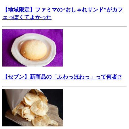
【地域限定】ファミマの“おしゃれサンド”がカフ
ェっぽくてよかった
【セブン】新商品の「ふわっほわっ」って何者!?