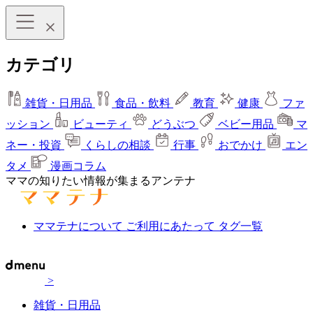
カテゴリ
雑貨・日用品
食品・飲料
教育
健康
ファ
ッション
ビューティ
どうぶつ
ベビー用品
マ
ネー・投資
くらしの相談
行事
おでかけ
エン
タメ
漫画コラム
ママの知りたい情報が集まるアンテナ
ママテナについて
ご利用にあたって
タグ一覧
>
雑貨・日用品