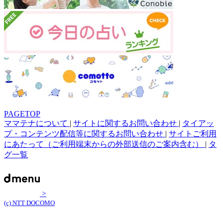
PAGETOP
ママテナについて
|
サイトに関するお問い合わせ
|
タイアッ
プ・コンテンツ配信等に関するお問い合わせ
|
サイトご利用
にあたって（ご利用端末からの外部送信のご案内含む）
|
タ
グ一覧
>
(c) NTT DOCOMO