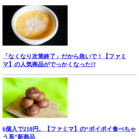
「なくなり次第終了」だから急いで！【ファミ
マ】の人気商品がでっかくなった!?
6個入で210円。【ファミマ】の“ポイポイ食べちゃ
う系”新商品