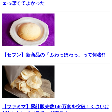
ェっぽくてよかった
【セブン】新商品の「ふわっほわっ」って何者!?
【ファミマ】累計販売数140万食を突破！くさいけ