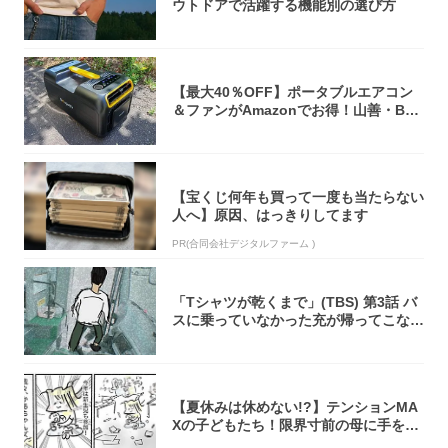
ウトドアで活躍する機能別の選び方
【最大40％OFF】ポータブルエアコン
＆ファンがAmazonでお得！山善・Bo
u...
【宝くじ何年も買って一度も当たらない
人へ】原因、はっきりしてます
PR(合同会社デジタルファーム )
「Tシャツが乾くまで」(TBS) 第3話 バ
スに乗っていなかった充が帰ってこな
い...
【夏休みは休めない!?】テンションMA
Xの子どもたち！限界寸前の母に手を差
し伸べ...