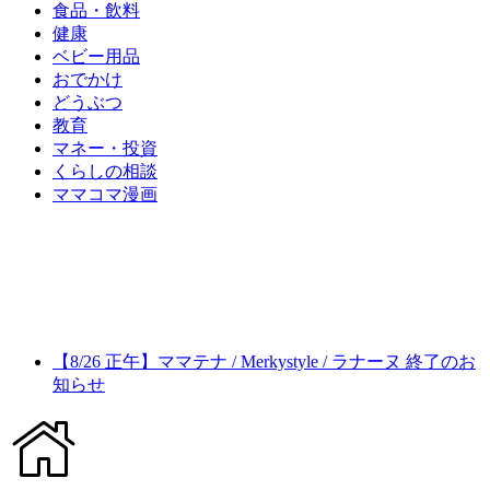
食品・飲料
健康
ベビー用品
おでかけ
どうぶつ
教育
マネー・投資
くらしの相談
ママコマ漫画
【8/26 正午】ママテナ / Merkystyle / ラナーヌ 終了のお
知らせ