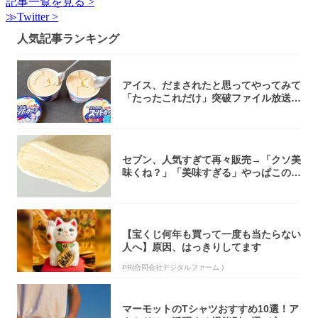
記事一覧を見る >
≫Twitter >
人気記事ランキング
アイス、だまされたと思ってやってみて
「たったこれだけ」突破ファイル放送で
大注目！...
セブン、人気すぎて再々販売→「クソ美
味くね？」「美味すぎる」やっぱこのク
オリティ...
【宝くじ何年も買って一度も当たらない
人へ】原因、はっきりしてます
PR(合同会社デジタルファーム )
マーモットのTシャツおすすめ10選！ア