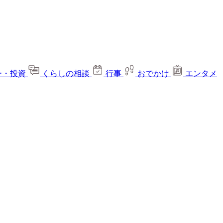
ー・投資
くらしの相談
行事
おでかけ
エンタメ