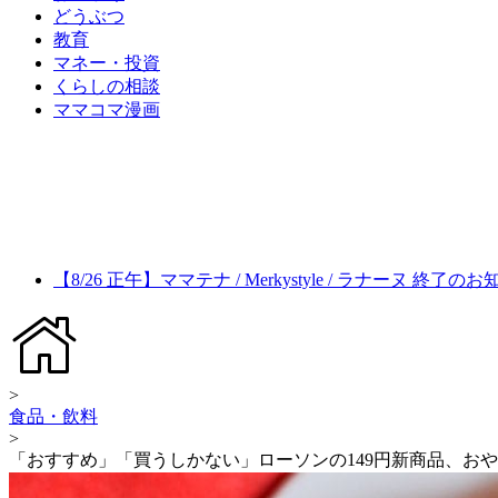
どうぶつ
教育
マネー・投資
くらしの相談
ママコマ漫画
【8/26 正午】ママテナ / Merkystyle / ラナーヌ 終了の
>
食品・飲料
>
「おすすめ」「買うしかない」ローソンの149円新商品、お