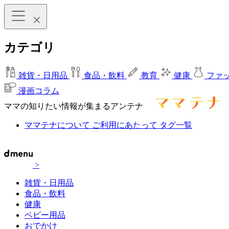
カテゴリ
雑貨・日用品
食品・飲料
教育
健康
ファ
漫画コラム
ママの知りたい情報が集まるアンテナ
ママテナについて
ご利用にあたって
タグ一覧
>
雑貨・日用品
食品・飲料
健康
ベビー用品
おでかけ