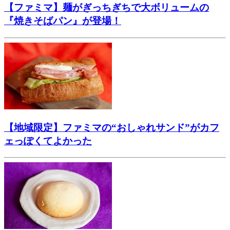
【ファミマ】麺がぎっちぎちで大ボリュームの
『焼きそばパン』が登場！
【地域限定】ファミマの“おしゃれサンド”がカフ
ェっぽくてよかった