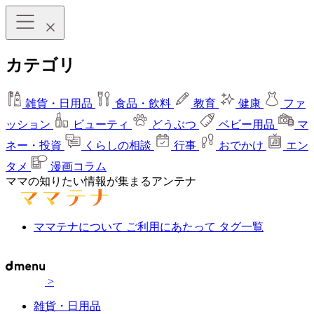
カテゴリ
雑貨・日用品
食品・飲料
教育
健康
ファ
ッション
ビューティ
どうぶつ
ベビー用品
マ
ネー・投資
くらしの相談
行事
おでかけ
エン
タメ
漫画コラム
ママの知りたい情報が集まるアンテナ
ママテナについて
ご利用にあたって
タグ一覧
>
雑貨・日用品