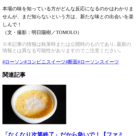
本場の味を知っている方がどんな反応になるのかはわかりま
せんが、まだ知らないという方は、新たな味との出会いを楽
しんで！
（文・撮影：明日陽樹／TOMOLO）
※本記事の情報は執筆時または公開時のものであり､最新の
情報とは異なる可能性がありますのでご注意ください｡
#
ローソン
#
コンビニスイーツ
#
断面
#
ローソンスイーツ
関連記事
「なくなり次第終了」だから急いで！【ファミ