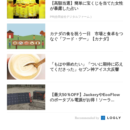
【高額当選】簡単に宝くじを当てた女性
が暴露した占い
PR(合同会社デジタルファーム )
カナダの食を祝う一日 市場と食卓をつ
なぐ「フード・デー」【カナダ】
「もはや崇めたい」「ついに期待に応え
てくださった」セブン神アイス大反響
【最大50％OFF】JackeryやEcoFlow
のポータブル電源がお得！ソーラ...
Recommended by