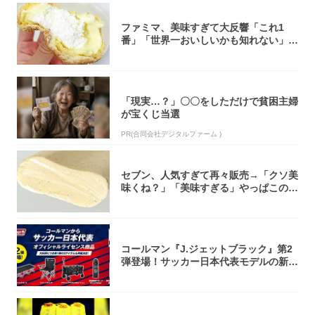
ファミマ、美味すぎて大反響「これ1
番」「世界一おいしいかも知れない」
「飲めそう」
「現実…？」〇〇をしただけで貧困主婦
が宝くじ当選
PR(合同会社デジタルファーム )
セブン、人気すぎて再々販売→「クソ美
味くね？」「美味すぎる」やっぱこのク
オリティ...
コールマン『J.ジェットブラック』第2
弾登場！サッカー日本代表モデルの新作
5アイ...