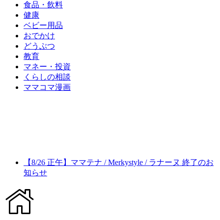
食品・飲料
健康
ベビー用品
おでかけ
どうぶつ
教育
マネー・投資
くらしの相談
ママコマ漫画
【8/26 正午】ママテナ / Merkystyle / ラナーヌ 終了のお
知らせ