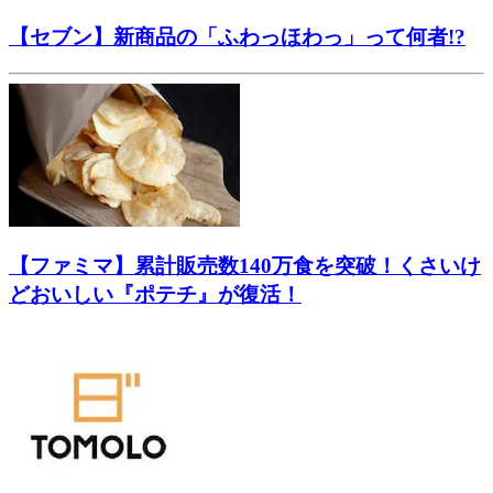
【セブン】新商品の「ふわっほわっ」って何者!?
【ファミマ】累計販売数140万食を突破！くさいけ
どおいしい『ポテチ』が復活！