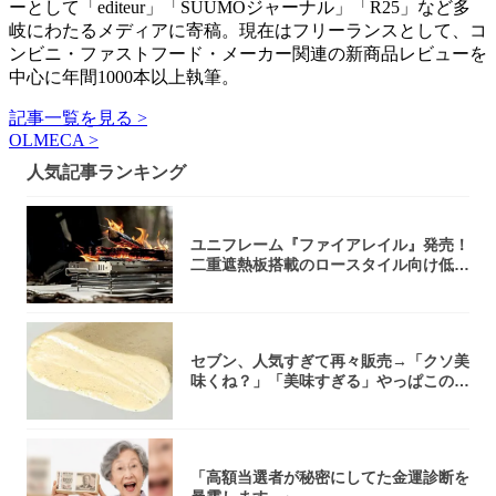
ーとして「editeur」「SUUMOジャーナル」「R25」など多
岐にわたるメディアに寄稿。現在はフリーランスとして、コ
ンビニ・ファストフード・メーカー関連の新商品レビューを
中心に年間1000本以上執筆。
記事一覧を見る >
OLMECA >
人気記事ランキング
ユニフレーム『ファイアレイル』発売！
二重遮熱板搭載のロースタイル向け低型
焚き火台
セブン、人気すぎて再々販売→「クソ美
味くね？」「美味すぎる」やっぱこのク
オリティ...
「高額当選者が秘密にしてた金運診断を