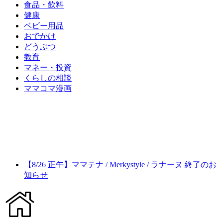
食品・飲料
健康
ベビー用品
おでかけ
どうぶつ
教育
マネー・投資
くらしの相談
ママコマ漫画
【8/26 正午】ママテナ / Merkystyle / ラナーヌ 終了のお
知らせ