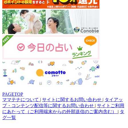
PAGETOP
ママテナについて
|
サイトに関するお問い合わせ
|
タイアッ
プ・コンテンツ配信等に関するお問い合わせ
|
サイトご利用
にあたって（ご利用端末からの外部送信のご案内含む）
|
タ
グ一覧