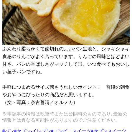
ふんわり柔らかくて歯切れのよいパン生地と、シャキシャキ
食感のりんごがよく合っています。りんごの風味とほどよい
甘さ、パンの香ばしさがマッチして◎。いつ食べてもおいし
い菓子パンですね。
手軽につまめるサイズ感もうれしいポイント！ 普段の朝食
やおやつにぴったりの商品だと思いますよ。
（文・写真：奈古善晴／オルメカ）
※本記事の情報は執筆時または公開時のものであり､最新の
情報とは異なる可能性がありますのでご注意ください｡
#
パン
#
セブン-イレブン
#
コンビニスイーツ
#
セブンスイーツ