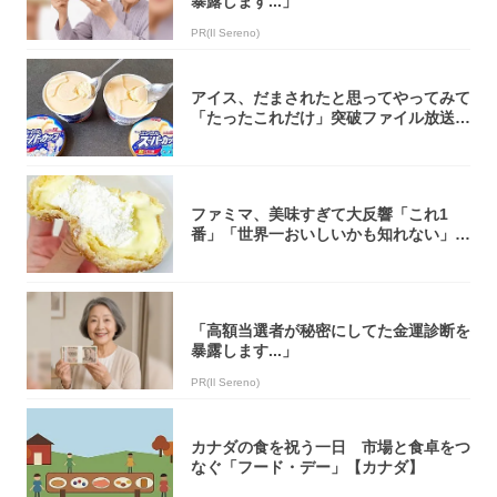
暴露します...」
PR(Il Sereno)
アイス、だまされたと思ってやってみて
「たったこれだけ」突破ファイル放送で
大注目！...
ファミマ、美味すぎて大反響「これ1
番」「世界一おいしいかも知れない」
「飲めそう」
「高額当選者が秘密にしてた金運診断を
暴露します...」
PR(Il Sereno)
カナダの食を祝う一日 市場と食卓をつ
なぐ「フード・デー」【カナダ】