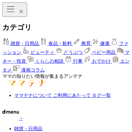
カテゴリ
雑貨・日用品
食品・飲料
教育
健康
ファ
ッション
ビューティ
どうぶつ
ベビー用品
マ
ネー・投資
くらしの相談
行事
おでかけ
エン
タメ
漫画コラム
ママの知りたい情報が集まるアンテナ
ママテナについて
ご利用にあたって
タグ一覧
>
雑貨・日用品