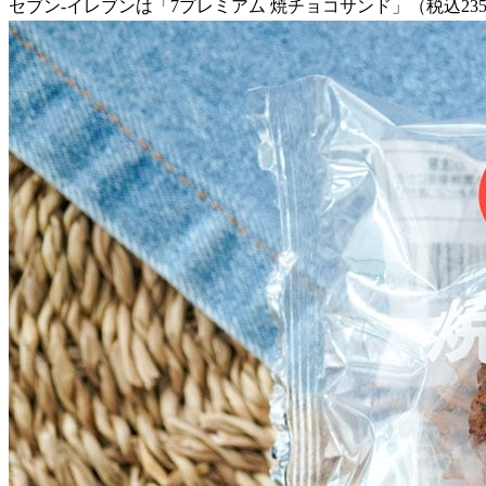
セブン-イレブンは「7プレミアム 焼チョコサンド」（税込235.