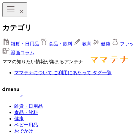
カテゴリ
雑貨・日用品
食品・飲料
教育
健康
ファ
漫画コラム
ママの知りたい情報が集まるアンテナ
ママテナについて
ご利用にあたって
タグ一覧
>
雑貨・日用品
食品・飲料
健康
ベビー用品
おでかけ