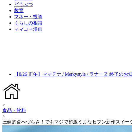
どうぶつ
教育
マネー・投資
くらしの相談
ママコマ漫画
【8/26 正午】ママテナ / Merkystyle / ラナーヌ 終了の
>
食品・飲料
>
圧倒的食べづらさ！でもマジで超激うまなセブン新作スイー