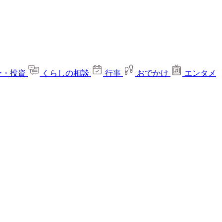
ー・投資
くらしの相談
行事
おでかけ
エンタメ