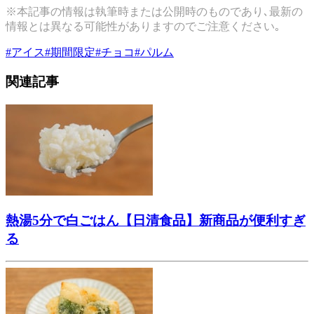
※本記事の情報は執筆時または公開時のものであり､最新の
情報とは異なる可能性がありますのでご注意ください｡
#
アイス
#
期間限定
#
チョコ
#
パルム
関連記事
熱湯5分で白ごはん【日清食品】新商品が便利すぎ
る