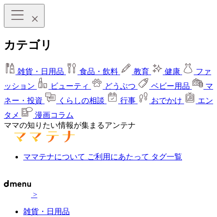
カテゴリ
雑貨・日用品
食品・飲料
教育
健康
ファ
ッション
ビューティ
どうぶつ
ベビー用品
マ
ネー・投資
くらしの相談
行事
おでかけ
エン
タメ
漫画コラム
ママの知りたい情報が集まるアンテナ
ママテナについて
ご利用にあたって
タグ一覧
>
雑貨・日用品