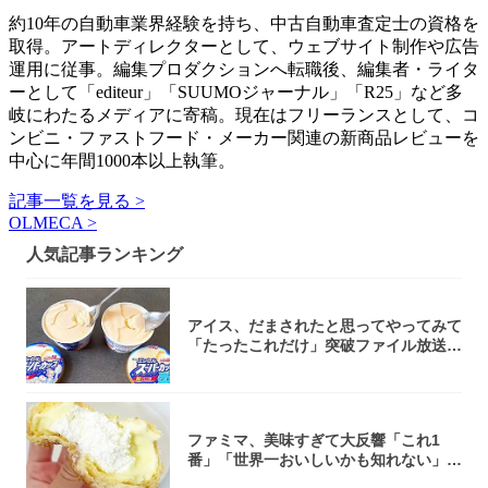
約10年の自動車業界経験を持ち、中古自動車査定士の資格を
取得。アートディレクターとして、ウェブサイト制作や広告
運用に従事。編集プロダクションへ転職後、編集者・ライタ
ーとして「editeur」「SUUMOジャーナル」「R25」など多
岐にわたるメディアに寄稿。現在はフリーランスとして、コ
ンビニ・ファストフード・メーカー関連の新商品レビューを
中心に年間1000本以上執筆。
記事一覧を見る >
OLMECA >
人気記事ランキング
アイス、だまされたと思ってやってみて
「たったこれだけ」突破ファイル放送で
大注目！...
ファミマ、美味すぎて大反響「これ1
番」「世界一おいしいかも知れない」
「飲めそう」