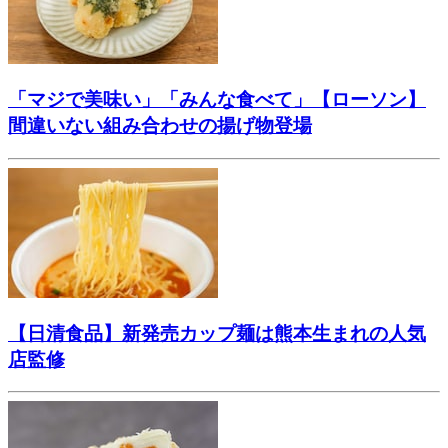
「マジで美味い」「みんな食べて」【ローソン】
間違いない組み合わせの揚げ物登場
【日清食品】新発売カップ麺は熊本生まれの人気
店監修