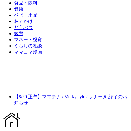
食品・飲料
健康
ベビー用品
おでかけ
どうぶつ
教育
マネー・投資
くらしの相談
ママコマ漫画
【8/26 正午】ママテナ / Merkystyle / ラナーヌ 終了のお
知らせ