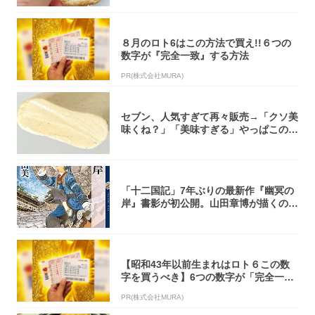
８月のロト6はこの方法で買え!!６つの
数字が『完全一致』する方法
PR(株式会社MURA)
セブン、人気すぎて再々販売→「クソ美
味くね？」「美味すぎる」やっぱこのク
オリティ...
「十二国記」7年ぶりの最新作『幽冥の
岸』書影が初公開。山田章博が描くのは
謎めいた...
【昭和43年以前生まれはロト６この数
字を買うべき】6つの数字が「完全一
致」する方...
PR(株式会社MURA)