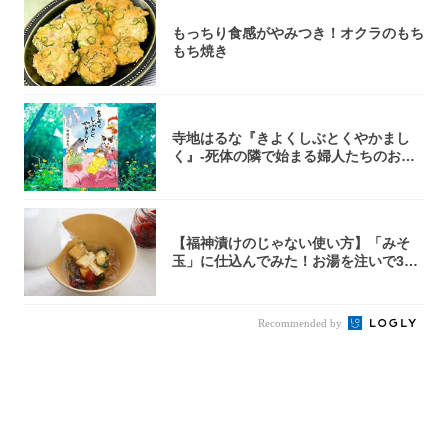
もっちり食感がやみつき！オクラのもち
もち焼き
寺地はるな『きよくしぶとくやかまし
く』-死体の隣で始まる婦人たちのお茶
会⁉ 秘密...
【福神漬けのじゃない使い方】「みそ
玉」に仕込んでみた！お湯を注いで30
秒で…朝の...
Recommended by