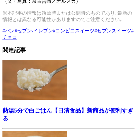
（文・写真：奈古善晴／オルメカ）
※本記事の情報は執筆時または公開時のものであり､最新の
情報とは異なる可能性がありますのでご注意ください｡
#
パン
#
セブン-イレブン
#
コンビニスイーツ
#
セブンスイーツ
#
チョコ
関連記事
熱湯5分で白ごはん【日清食品】新商品が便利すぎ
る