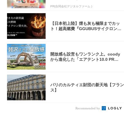
PR(合同会社デジタルファーム )
【日本初上陸】煙も灰も極限までカッ
ト！超高燃費『GGUBUSサイクロン焚
火台』が...
開放感も設営もワンランク上。coody
から進化した「エアテント10.0 PR
O」...
パリのカルティエ財団の新天地【フラン
ス】
Recommended by