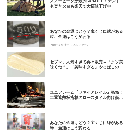
スノーピークが最大60％OFF！テント
も焚き火台も楽天で大幅値下げ中
あなたの金運はどう？宝くじに縁がある
時、金運はこう変わる
PR(合同会社デジタルファーム )
セブン、人気すぎて再々販売→「クソ美
味くね？」「美味すぎる」やっぱこのク
オリティ...
ユニフレーム『ファイアレイル』発売！
二重遮熱板搭載のロースタイル向け低型
焚き火台
あなたの金運はどう？宝くじに縁がある
時、金運はこう変わる