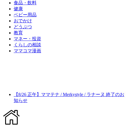
食品・飲料
健康
ベビー用品
おでかけ
どうぶつ
教育
マネー・投資
くらしの相談
ママコマ漫画
【8/26 正午】ママテナ / Merkystyle / ラナーヌ 終了のお
知らせ