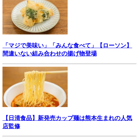
「マジで美味い」「みんな食べて」【ローソン】
間違いない組み合わせの揚げ物登場
【日清食品】新発売カップ麺は熊本生まれの人気
店監修