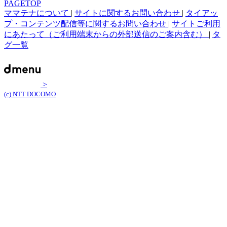
PAGETOP
ママテナについて
|
サイトに関するお問い合わせ
|
タイアッ
プ・コンテンツ配信等に関するお問い合わせ
|
サイトご利用
にあたって（ご利用端末からの外部送信のご案内含む）
|
タ
グ一覧
>
(c) NTT DOCOMO