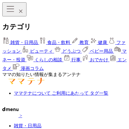
カテゴリ
雑貨・日用品
食品・飲料
教育
健康
ファ
ッション
ビューティ
どうぶつ
ベビー用品
マ
ネー・投資
くらしの相談
行事
おでかけ
エン
タメ
漫画コラム
ママの知りたい情報が集まるアンテナ
ママテナについて
ご利用にあたって
タグ一覧
>
雑貨・日用品