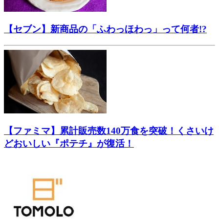
【セブン】新商品の「ふわっほわっ」って何者!?
【ファミマ】累計販売数140万食を突破！くさいけ
どおいしい『ポテチ』が復活！