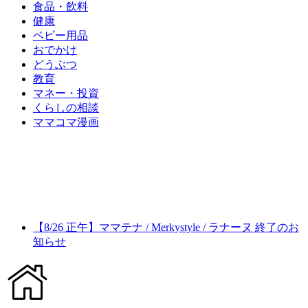
食品・飲料
健康
ベビー用品
おでかけ
どうぶつ
教育
マネー・投資
くらしの相談
ママコマ漫画
【8/26 正午】ママテナ / Merkystyle / ラナーヌ 終了のお
知らせ