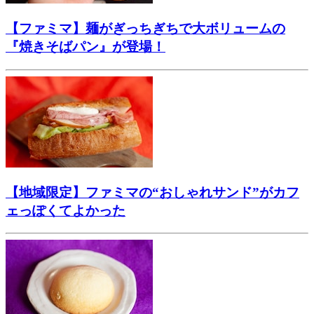
【ファミマ】麺がぎっちぎちで大ボリュームの
『焼きそばパン』が登場！
【地域限定】ファミマの“おしゃれサンド”がカフ
ェっぽくてよかった