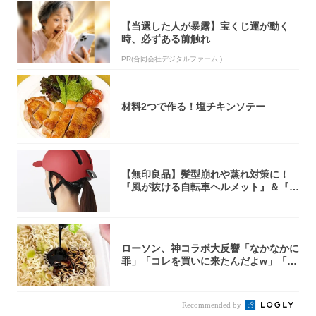
【当選した人が暴露】宝くじ運が動く
時、必ずある前触れ
PR(合同会社デジタルファーム )
材料2つで作る！塩チキンソテー
【無印良品】髪型崩れや蒸れ対策に！
『風が抜ける自転車ヘルメット』＆『2
0型自転車...
ローソン、神コラボ大反響「なかなかに
罪」「コレを買いに来たんだよw」「３
件まわっ...
Recommended by