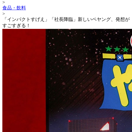
>
食品・飲料
>
「インパクトすげえ」「社長降臨」新しいペヤング、発想が
すごすぎる！