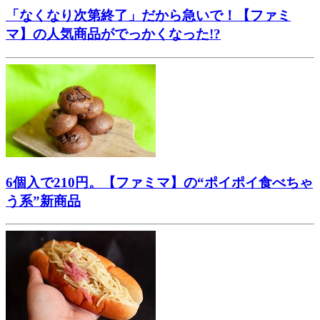
「なくなり次第終了」だから急いで！【ファミ
マ】の人気商品がでっかくなった!?
6個入で210円。【ファミマ】の“ポイポイ食べちゃ
う系”新商品