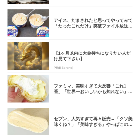
アイス、だまされたと思ってやってみて
「たったこれだけ」突破ファイル放送で
大注目！...
【1ヶ月以内に大金持ちになりたい人だ
け見て下さい】
PR(Il Sereno)
ファミマ、美味すぎて大反響「これ1
番」「世界一おいしいかも知れない」
「飲めそう」
セブン、人気すぎて再々販売→「クソ美
味くね？」「美味すぎる」やっぱこのク
オリティ...