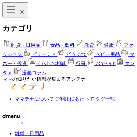
カテゴリ
雑貨・日用品
食品・飲料
教育
健康
ファ
ッション
ビューティ
どうぶつ
ベビー用品
マ
ネー・投資
くらしの相談
行事
おでかけ
エン
タメ
漫画コラム
ママの知りたい情報が集まるアンテナ
ママテナについて
ご利用にあたって
タグ一覧
>
雑貨・日用品