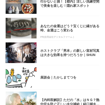
行かないと損！【都内】涼しい洗練空間
で美食を楽しむ！隠れ家スポット
あなたの金運はどう？宝くじに縁がある
時、金運はこう変わる
PR(合同会社デジタルファーム )
ホストクラブ「男本」の新しい宣材写真
は大きな効果を持つだろうか｜SHUN
座談会｜たかしまてつを
【内科医解説】ただの「水」はＮＧ？熱
中症を防ぐ正しい水分補給｜経口補水