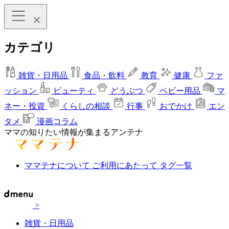
カテゴリ
雑貨・日用品
食品・飲料
教育
健康
ファ
ッション
ビューティ
どうぶつ
ベビー用品
マ
ネー・投資
くらしの相談
行事
おでかけ
エン
タメ
漫画コラム
ママの知りたい情報が集まるアンテナ
ママテナについて
ご利用にあたって
タグ一覧
>
雑貨・日用品