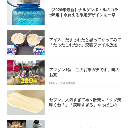
【2026年最新】ナルゲンボトルのコラ
ボ5選｜今買える限定デザインを一挙紹
介！
アイス、だまされたと思ってやってみて
「たったこれだけ」突破ファイル放送で
大注目！...
アマゾン1位「このお茶ガチです」噂の
お茶
PR(ハーブ健康本舗)
セブン、人気すぎて再々販売→「クソ美
味くね？」「美味すぎる」やっぱこのク
オリティ...