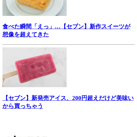
食べた瞬間「えっ」…【セブン】新作スイーツが
想像を超えてきた
【セブン】新発売アイス、200円超えだけど美味い
から買っちゃう