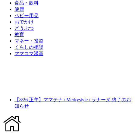
食品・飲料
健康
ベビー用品
おでかけ
どうぶつ
教育
マネー・投資
くらしの相談
ママコマ漫画
【8/26 正午】ママテナ / Merkystyle / ラナーヌ 終了のお
知らせ