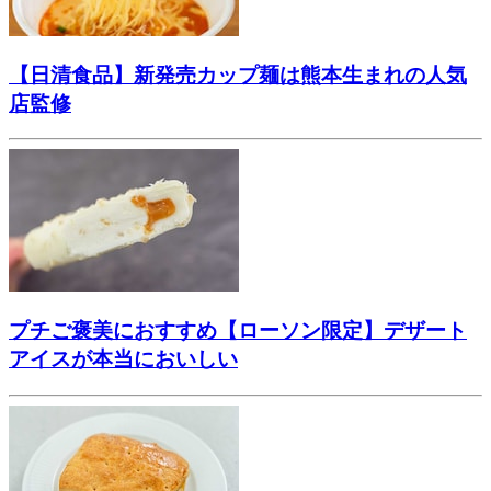
【日清食品】新発売カップ麺は熊本生まれの人気
店監修
プチご褒美におすすめ【ローソン限定】デザート
アイスが本当においしい