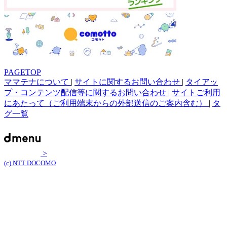
PAGETOP
ママテナについて
|
サイトに関するお問い合わせ
|
タイアッ
プ・コンテンツ配信等に関するお問い合わせ
|
サイトご利用
にあたって（ご利用端末からの外部送信のご案内含む）
|
タ
グ一覧
>
(c) NTT DOCOMO