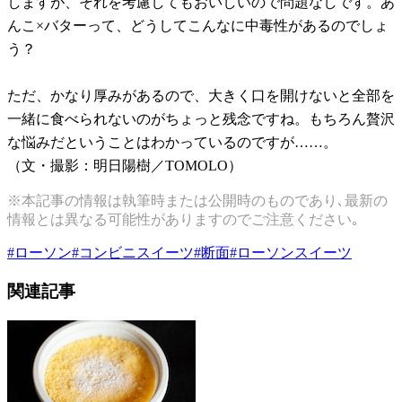
しますが、それを考慮してもおいしいので問題なしです。あ
んこ×バターって、どうしてこんなに中毒性があるのでしょ
う？
ただ、かなり厚みがあるので、大きく口を開けないと全部を
一緒に食べられないのがちょっと残念ですね。もちろん贅沢
な悩みだということはわかっているのですが……。
（文・撮影：明日陽樹／TOMOLO）
※本記事の情報は執筆時または公開時のものであり､最新の
情報とは異なる可能性がありますのでご注意ください｡
#
ローソン
#
コンビニスイーツ
#
断面
#
ローソンスイーツ
関連記事