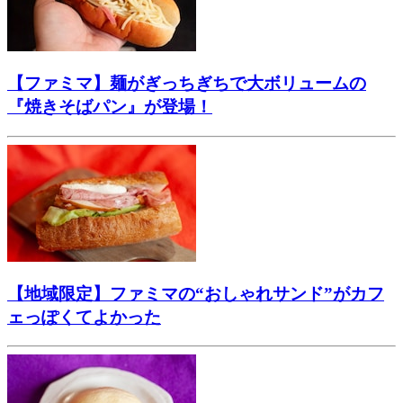
【ファミマ】麺がぎっちぎちで大ボリュームの
『焼きそばパン』が登場！
【地域限定】ファミマの“おしゃれサンド”がカフ
ェっぽくてよかった