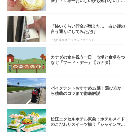
番」「世界一おいしいかも知れない」
「飲めそう」
「怖いくらい貯金が増えた…」占い師の
言う通りにしてみただけ
PR(合同会社デジタルファーム )
カナダの食を祝う一日 市場と食卓をつ
なぐ「フード・デー」【カナダ】
バイクテントおすすめ12選！選び方か
ら積載のコツまで徹底解説
松江エクセルホテル東急：ホテルメイド
のこだわりスイーツ揃う「シャインマス
カットの...