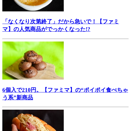
「なくなり次第終了」だから急いで！【ファミ
マ】の人気商品がでっかくなった!?
6個入で210円。【ファミマ】の“ポイポイ食べちゃ
う系”新商品