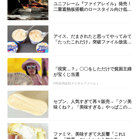
ユニフレーム『ファイアレイル』発売！
二重遮熱板搭載のロースタイル向け低型
焚き火台
アイス、だまされたと思ってやってみて
「たったこれだけ」突破ファイル放送で
大注目！...
「現実…？」〇〇をしただけで貧困主婦
が宝くじ当選
PR(合同会社デジタルファーム )
セブン、人気すぎて再々販売→「クソ美
味くね？」「美味すぎる」やっぱこのク
オリティ...
ファミマ、美味すぎて大反響「これ1