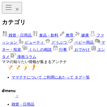
カテゴリ
雑貨・日用品
食品・飲料
教育
健康
ファ
ッション
ビューティ
どうぶつ
ベビー用品
マ
ネー・投資
くらしの相談
行事
おでかけ
エン
タメ
漫画コラム
ママの知りたい情報が集まるアンテナ
ママテナについて
ご利用にあたって
タグ一覧
>
雑貨・日用品