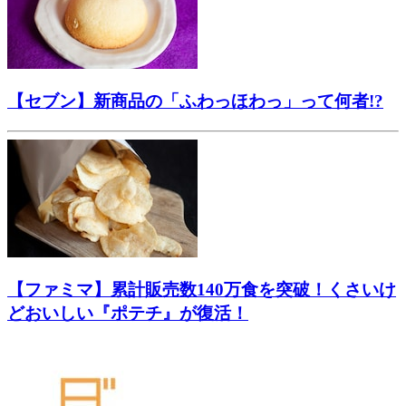
【セブン】新商品の「ふわっほわっ」って何者!?
【ファミマ】累計販売数140万食を突破！くさいけ
どおいしい『ポテチ』が復活！