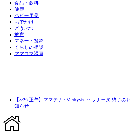
食品・飲料
健康
ベビー用品
おでかけ
どうぶつ
教育
マネー・投資
くらしの相談
ママコマ漫画
【8/26 正午】ママテナ / Merkystyle / ラナーヌ 終了のお
知らせ