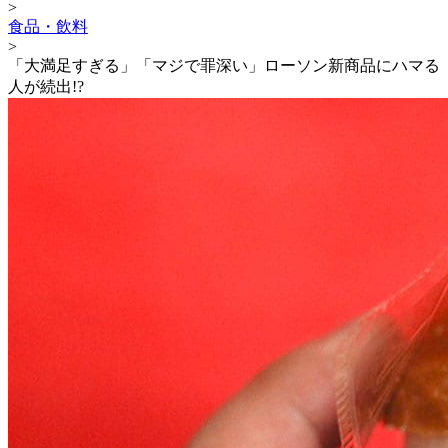
>
食品・飲料
>
「大満足すぎる」「マジで罪深い」ローソン新商品にハマる
人が続出!?