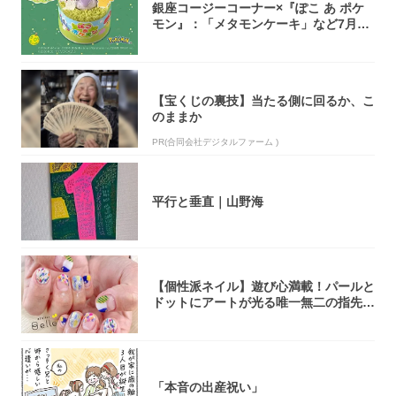
銀座コージーコーナー×『ぽこ あ ポケ
モン』：「メタモンケーキ」など7月31
日よ...
【宝くじの裏技】当たる側に回るか、こ
のままか
PR(合同会社デジタルファーム )
平行と垂直｜山野海
【個性派ネイル】遊び心満載！パールと
ドットにアートが光る唯一無二の指先が
完成！
「本音の出産祝い」