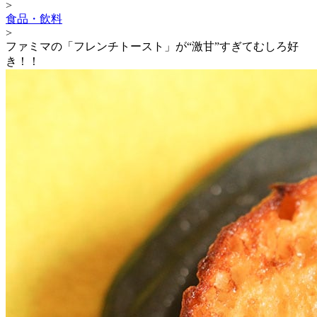
>
食品・飲料
>
ファミマの「フレンチトースト」が“激甘”すぎてむしろ好
き！！