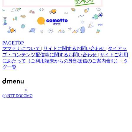
PAGETOP
ママテナについて
|
サイトに関するお問い合わせ
|
タイアッ
プ・コンテンツ配信等に関するお問い合わせ
|
サイトご利用
にあたって（ご利用端末からの外部送信のご案内含む）
|
タ
グ一覧
>
(c) NTT DOCOMO