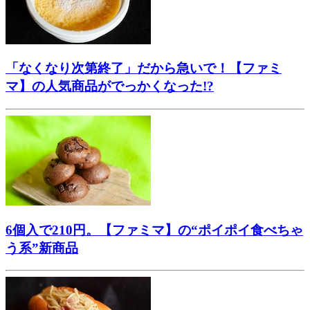
「なくなり次第終了」だから急いで！【ファミ
マ】の人気商品がでっかくなった!?
6個入で210円。【ファミマ】の“ポイポイ食べちゃ
う系”新商品