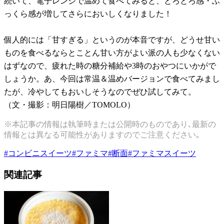
続いて、電子レンジで温めて食べてみると、とろとろ感・ふ
っくら感が増してさらにおいしくなりました！
個人的には「甘すぎる」というのが本音ですが、どうせ甘い
ものを食べるならとことん甘い方がよい派の人も少なくない
はずなので、疲れた時の糖分補給や3時のおやつにいかがで
しょうか。あ、今回は常温＆温めバージョンで食べてみまし
たが、冷やしてもおいしそうなのでぜひ試してみて。
（文・撮影：明日陽樹／TOMOLO）
※本記事の情報は執筆時または公開時のものであり､最新の
情報とは異なる可能性がありますのでご注意ください｡
#
コンビニスイーツ
#
ファミマ
#
断面
#
ファミマスイーツ
関連記事