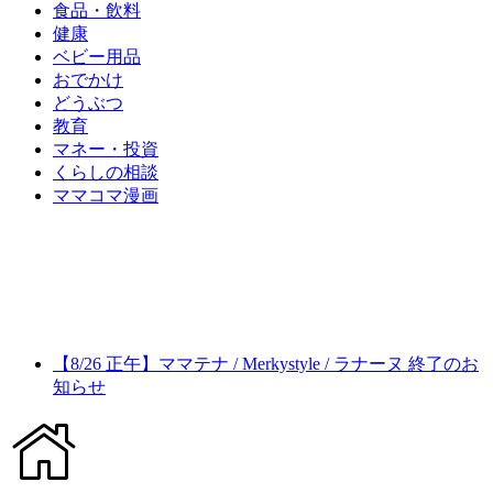
食品・飲料
健康
ベビー用品
おでかけ
どうぶつ
教育
マネー・投資
くらしの相談
ママコマ漫画
【8/26 正午】ママテナ / Merkystyle / ラナーヌ 終了のお
知らせ