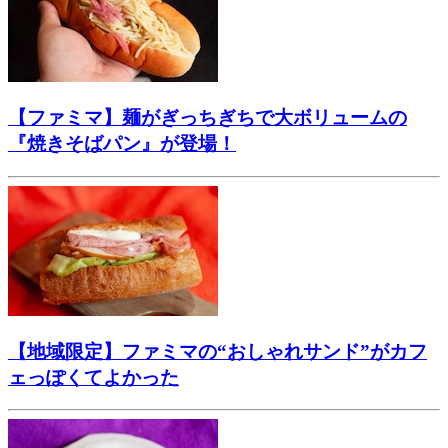
【ファミマ】麺がぎっちぎちで大ボリュームの
『焼きそばパン』が登場！
【地域限定】ファミマの“おしゃれサンド”がカフ
ェっぽくてよかった