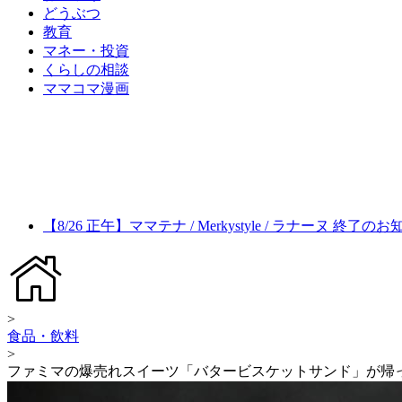
どうぶつ
教育
マネー・投資
くらしの相談
ママコマ漫画
【8/26 正午】ママテナ / Merkystyle / ラナーヌ 終了の
>
食品・飲料
>
ファミマの爆売れスイーツ「バタービスケットサンド」が帰