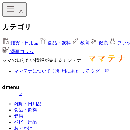
カテゴリ
雑貨・日用品
食品・飲料
教育
健康
ファ
漫画コラム
ママの知りたい情報が集まるアンテナ
ママテナについて
ご利用にあたって
タグ一覧
>
雑貨・日用品
食品・飲料
健康
ベビー用品
おでかけ