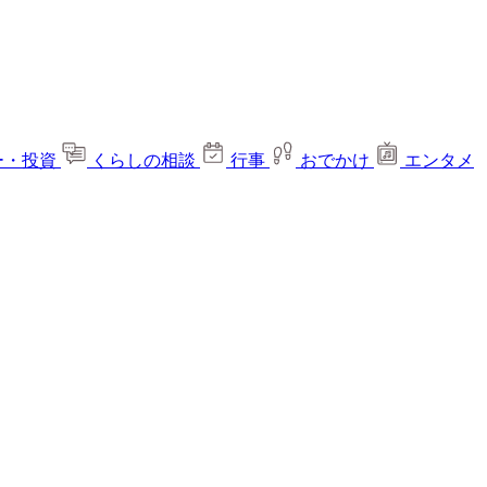
ー・投資
くらしの相談
行事
おでかけ
エンタメ