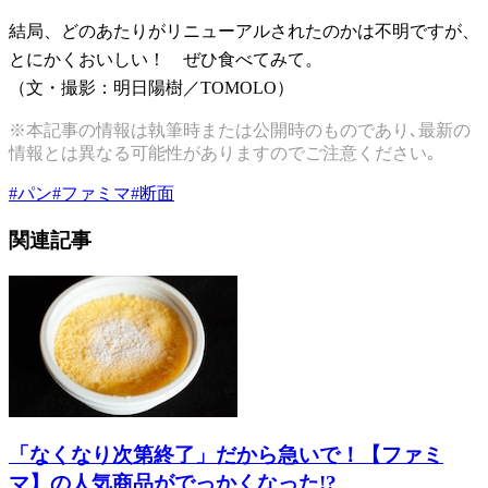
結局、どのあたりがリニューアルされたのかは不明ですが、
とにかくおいしい！ ぜひ食べてみて。
（文・撮影：明日陽樹／TOMOLO）
※本記事の情報は執筆時または公開時のものであり､最新の
情報とは異なる可能性がありますのでご注意ください｡
#
パン
#
ファミマ
#
断面
関連記事
「なくなり次第終了」だから急いで！【ファミ
マ】の人気商品がでっかくなった!?