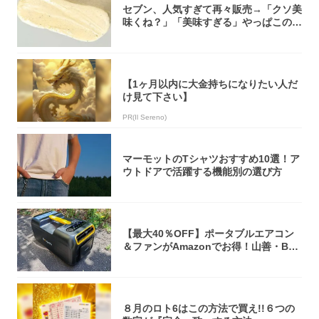
セブン、人気すぎて再々販売→「クソ美
味くね？」「美味すぎる」やっぱこのク
オリティ...
【1ヶ月以内に大金持ちになりたい人だ
け見て下さい】
PR(Il Sereno)
マーモットのTシャツおすすめ10選！ア
ウトドアで活躍する機能別の選び方
【最大40％OFF】ポータブルエアコン
＆ファンがAmazonでお得！山善・Bo
u...
８月のロト6はこの方法で買え!!６つの