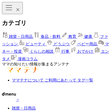
カテゴリ
雑貨・日用品
食品・飲料
教育
健康
ファ
ッション
ビューティ
どうぶつ
ベビー用品
マ
ネー・投資
くらしの相談
行事
おでかけ
エン
タメ
漫画コラム
ママの知りたい情報が集まるアンテナ
ママテナについて
ご利用にあたって
タグ一覧
>
雑貨・日用品