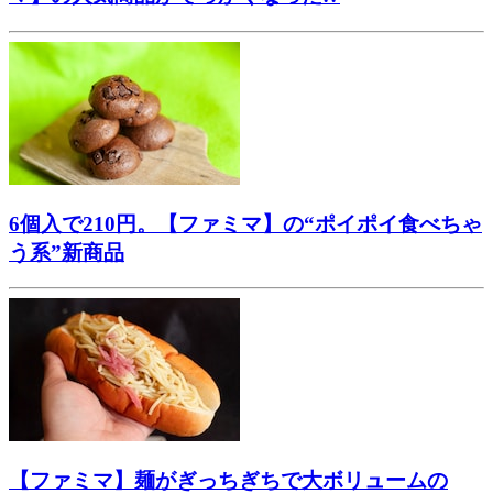
6個入で210円。【ファミマ】の“ポイポイ食べちゃ
う系”新商品
【ファミマ】麺がぎっちぎちで大ボリュームの