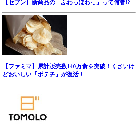
【セブン】新商品の「ふわっほわっ」って何者!?
【ファミマ】累計販売数140万食を突破！くさいけ
どおいしい『ポテチ』が復活！