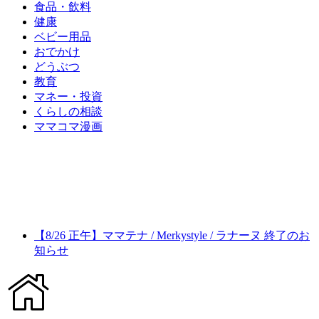
食品・飲料
健康
ベビー用品
おでかけ
どうぶつ
教育
マネー・投資
くらしの相談
ママコマ漫画
【8/26 正午】ママテナ / Merkystyle / ラナーヌ 終了のお
知らせ