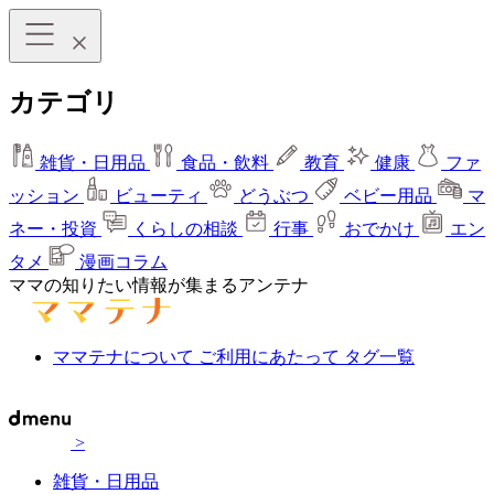
カテゴリ
雑貨・日用品
食品・飲料
教育
健康
ファ
ッション
ビューティ
どうぶつ
ベビー用品
マ
ネー・投資
くらしの相談
行事
おでかけ
エン
タメ
漫画コラム
ママの知りたい情報が集まるアンテナ
ママテナについて
ご利用にあたって
タグ一覧
>
雑貨・日用品