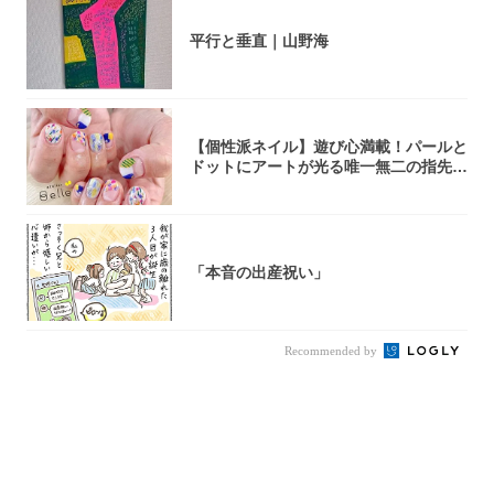
平行と垂直｜山野海
【個性派ネイル】遊び心満載！パールと
ドットにアートが光る唯一無二の指先が
完成！
「本音の出産祝い」
Recommended by