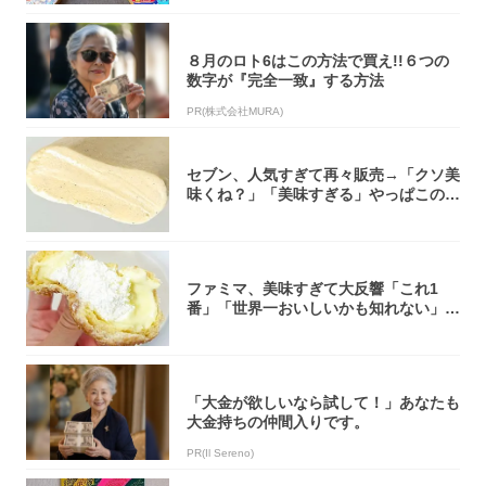
８月のロト6はこの方法で買え!!６つの
数字が『完全一致』する方法
PR(株式会社MURA)
セブン、人気すぎて再々販売→「クソ美
味くね？」「美味すぎる」やっぱこのク
オリティ...
ファミマ、美味すぎて大反響「これ1
番」「世界一おいしいかも知れない」
「飲めそう」
「大金が欲しいなら試して！」あなたも
大金持ちの仲間入りです。
PR(Il Sereno)