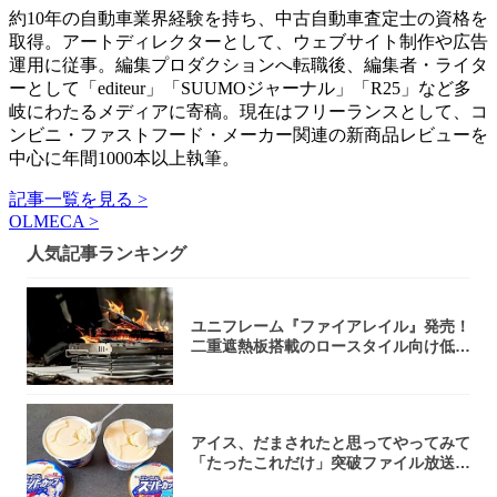
約10年の自動車業界経験を持ち、中古自動車査定士の資格を
取得。アートディレクターとして、ウェブサイト制作や広告
運用に従事。編集プロダクションへ転職後、編集者・ライタ
ーとして「editeur」「SUUMOジャーナル」「R25」など多
岐にわたるメディアに寄稿。現在はフリーランスとして、コ
ンビニ・ファストフード・メーカー関連の新商品レビューを
中心に年間1000本以上執筆。
記事一覧を見る >
OLMECA >
人気記事ランキング
ユニフレーム『ファイアレイル』発売！
二重遮熱板搭載のロースタイル向け低型
焚き火台
アイス、だまされたと思ってやってみて
「たったこれだけ」突破ファイル放送で
大注目！...