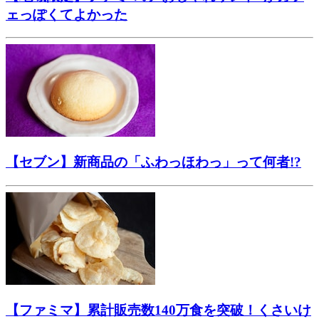
ェっぽくてよかった
【セブン】新商品の「ふわっほわっ」って何者!?
【ファミマ】累計販売数140万食を突破！くさいけ