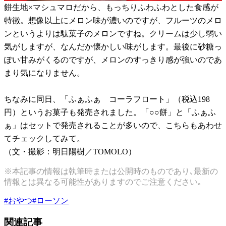
餅生地×マシュマロだから、もっちりふわふわとした食感が
特徴。想像以上にメロン味が濃いのですが、フルーツのメロ
ンというよりは駄菓子のメロンですね。クリームは少し弱い
気がしますが、なんだか懐かしい味がします。最後に砂糖っ
ぽい甘みがくるのですが、メロンのすっきり感が強いのであ
まり気になりません。
ちなみに同日、「ふぁふぁ コーラフロート」（税込198
円）というお菓子も発売されました。「○○餅」と「ふぁふ
ぁ」はセットで発売されることが多いので、こちらもあわせ
てチェックしてみて。
（文・撮影：明日陽樹／TOMOLO）
※本記事の情報は執筆時または公開時のものであり､最新の
情報とは異なる可能性がありますのでご注意ください｡
#
おやつ
#
ローソン
関連記事