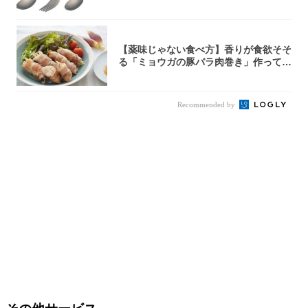
リー
【薬味じゃない食べ方】香りが食欲そそ
る「ミョウガの豚バラ肉巻き」作ってみ
た！辛み...
Recommended by