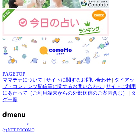
PAGETOP
ママテナについて
|
サイトに関するお問い合わせ
|
タイアッ
プ・コンテンツ配信等に関するお問い合わせ
|
サイトご利用
にあたって（ご利用端末からの外部送信のご案内含む）
|
タ
グ一覧
>
(c) NTT DOCOMO