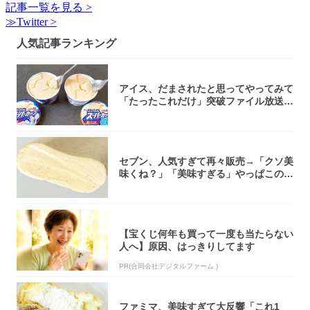
記事一覧を見る >
≫Twitter >
人気記事ランキング
アイス、だまされたと思ってやってみて
「たったこれだけ」突破ファイル放送で
大注目！...
セブン、人気すぎて再々販売→「クソ美
味くね？」「美味すぎる」やっぱこのク
オリティ...
【宝くじ何年も買って一度も当たらない
人へ】原因、はっきりしてます
PR(合同会社デジタルファーム )
ファミマ、美味すぎて大反響「これ1