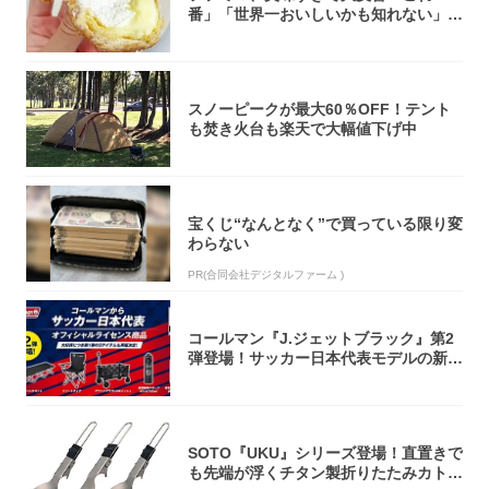
番」「世界一おいしいかも知れない」
「飲めそう」
スノーピークが最大60％OFF！テント
も焚き火台も楽天で大幅値下げ中
宝くじ“なんとなく”で買っている限り変
わらない
PR(合同会社デジタルファーム )
コールマン『J.ジェットブラック』第2
弾登場！サッカー日本代表モデルの新作
5アイ...
SOTO『UKU』シリーズ登場！直置きで
も先端が浮くチタン製折りたたみカトラ