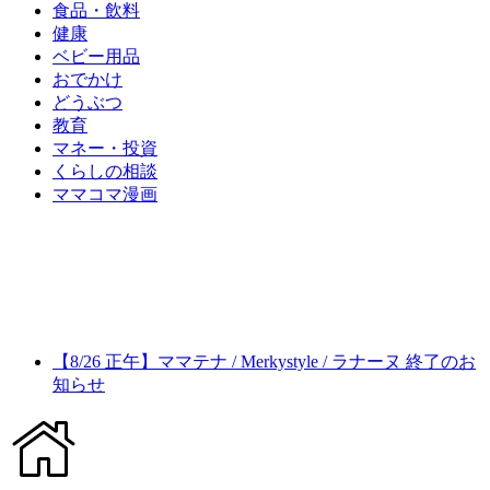
食品・飲料
健康
ベビー用品
おでかけ
どうぶつ
教育
マネー・投資
くらしの相談
ママコマ漫画
【8/26 正午】ママテナ / Merkystyle / ラナーヌ 終了のお
知らせ