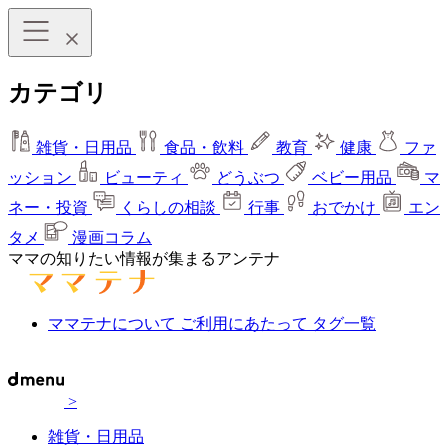
カテゴリ
雑貨・日用品
食品・飲料
教育
健康
ファ
ッション
ビューティ
どうぶつ
ベビー用品
マ
ネー・投資
くらしの相談
行事
おでかけ
エン
タメ
漫画コラム
ママの知りたい情報が集まるアンテナ
ママテナについて
ご利用にあたって
タグ一覧
>
雑貨・日用品