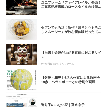
ユニフレーム『ファイアレイル』発売！
二重遮熱板搭載のロースタイル向け低型
焚き火台
セブンでもろ活！新作「焼きとうもろこ
しスムージー」が飲む新体験だった【東
京の一部...
【当選】金運が上がる直前に起こるサイ
ン
PR(合同会社デジタルファーム )
【銀座・和光】6名の作家による原画全
18点。ヘラルボニーとの特別企画展「G
OOD...
造り手のいない家｜富永京子