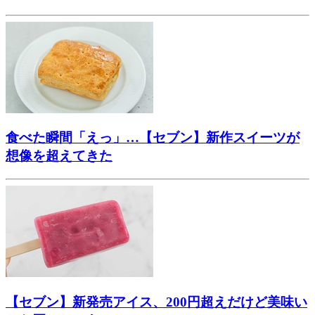
食べた瞬間「えっ」…【セブン】新作スイーツが
想像を超えてきた
【セブン】新発売アイス、200円超えだけど美味い