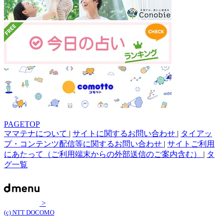
PAGETOP
ママテナについて
|
サイトに関するお問い合わせ
|
タイアッ
プ・コンテンツ配信等に関するお問い合わせ
|
サイトご利用
にあたって（ご利用端末からの外部送信のご案内含む）
|
タ
グ一覧
>
(c) NTT DOCOMO