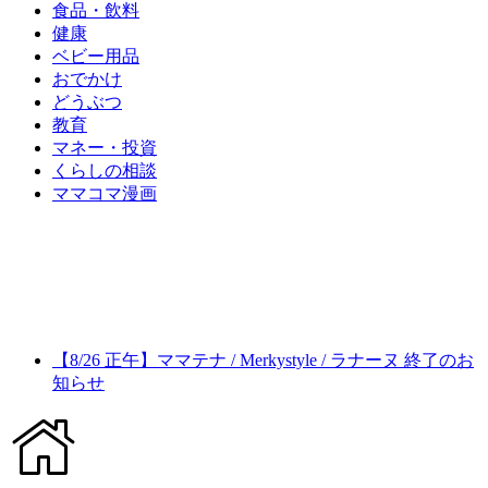
食品・飲料
健康
ベビー用品
おでかけ
どうぶつ
教育
マネー・投資
くらしの相談
ママコマ漫画
【8/26 正午】ママテナ / Merkystyle / ラナーヌ 終了のお
知らせ